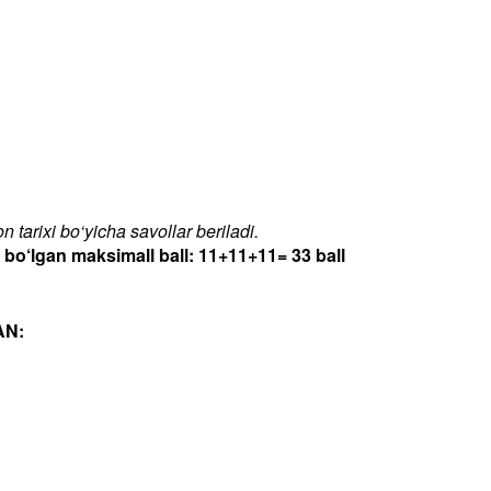
 tarixi bo‘yicha savollar beriladi.
‘lgan maksimall ball: 11+11+11= 33 ball
AN: