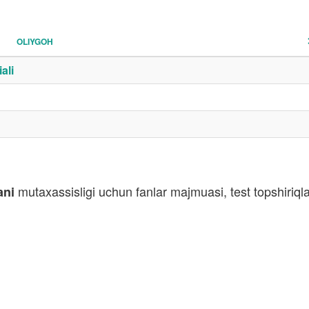
OLIYGOH
ali
mutaxassisligi uchun fanlar majmuasi, test topshiriq
ani