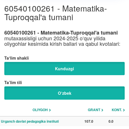
60540100261 - Matematika-
Tuproqqal'a tumani
60540100261 - Matematika-Tuproqqal'a tumani
mutaxassisligi uchun 2024-2025 o‘quv yilida
oliygohlar kesimida kirish ballari va qabul kvotalari:
Taʼlim shakli
Kunduzgi
Ta’lim tili
O‘zbek
OLIYGOH
GRANT
KONT.
Urganch davlat pedagogika instituti
107.0
0.0