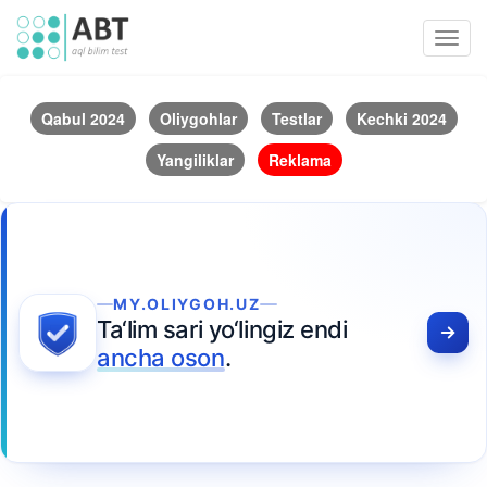
Toggl
navig
Qabul 2024
Oliygohlar
Testlar
Kechki 2024
Yangiliklar
Reklama
MY.OLIYGOH.UZ
Ta‘lim sari yo‘lingiz endi
ancha oson
.