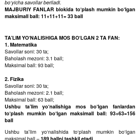
bo‘yicha savollar beriladi.
MAJBURIY FANLAR blokida to‘plash mumkin bo‘lgan
maksimall ball: 11+11+11= 33 ball
TA’LIM YO‘NALISHIGA MOS BO‘LGAN 2 TA FAN:
1. Matematika
Savollar soni: 30 ta;
Baholash mezoni: 3.1 ball;
Maksimal ball: 93 ball;
2. Fizika
Savollar soni: 30 ta;
Baholash mezoni: 2.1 ball;
Maksimal ball: 63 ball;
Ushbu ta’lim yo‘nalishiga mos bo‘lgan fanlardan
to‘plash mumkin bo‘lgan maksimall ball: 93+63=156
ball
Ushbu taʼlim yo‘nalishida to‘plash mumkin bo‘lgan
maksimal ball –
189 ballni tashkil etadi
.