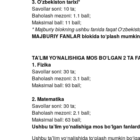
3. O‘zbekiston tarixi*
Savollar soni: 10 ta;
Baholash mezoni: 1.1 ball;
Maksimal ball: 11 ball;
* Majburiy blokning ushbu fanida faqat O‘zbekiston
MAJBURIY FANLAR blokida to‘plash mumkin bo
TA’LIM YO‘NALISHIGA MOS BO‘LGAN 2 TA F
1. Fizika
Savollar soni: 30 ta;
Baholash mezoni: 3.1 ball;
Maksimal ball: 93 ball;
2. Matematika
Savollar soni: 30 ta;
Baholash mezoni: 2.1 ball;
Maksimal ball: 63 ball;
Ushbu ta’lim yo‘nalishiga mos bo‘lgan fanlar
Ushbu taʼlim yo‘nalishida to‘plash mumkin bo‘lg