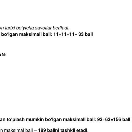
 tarixi bo‘yicha savollar beriladi.
‘lgan maksimall ball: 11+11+11= 33 ball
AN:
dan to‘plash mumkin bo‘lgan maksimall ball: 93+63=156 ball
an maksimal ball –
189 ballni tashkil etadi
.