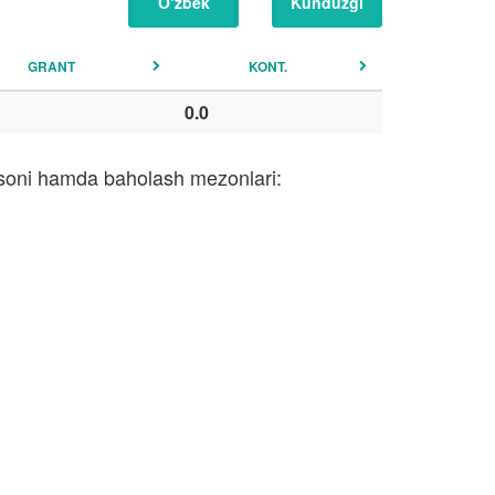
O‘zbek
Kunduzgi
GRANT
KONT.
0.0
i soni hamda baholash mezonlari: