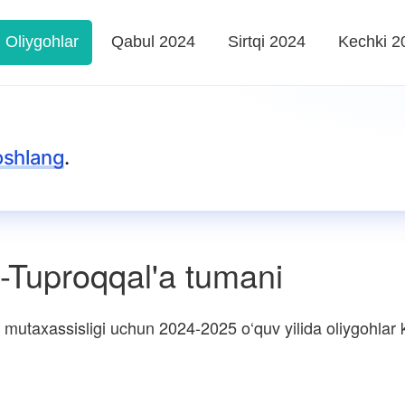
Oliygohlar
Qabul 2024
Sirtqi 2024
Kechki 2
oshlang
.
-Tuproqqal'a tumani
mutaxassisligi uchun 2024-2025 o‘quv yilida oliygohlar ke