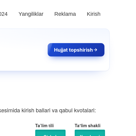
024
Yangiliklar
Reklama
Kirish
Hujjat topshirish
simida kirish ballari va qabul kvotalari:
Ta’lim tili
Taʼlim shakli