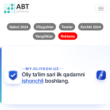
Toggl
navig
Qabul 2024
Oliygohlar
Testlar
Kechki 2024
Yangiliklar
Reklama
MY.OLIYGOH.UZ
Oliy ta‘lim sari ilk qadamni
ishonchli
boshlang.