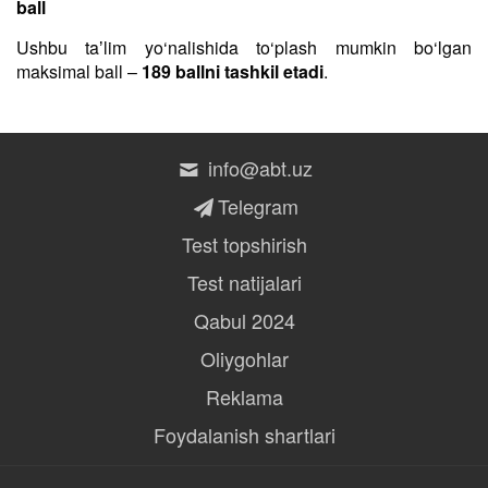
ball
Ushbu taʼlim yo‘nalishida to‘plash mumkin bo‘lgan
maksimal ball –
189 ballni tashkil etadi
.
info@abt.uz
Telegram
Test topshirish
Test natijalari
Qabul 2024
Oliygohlar
Reklama
Foydalanish shartlari