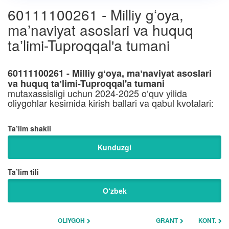
60111100261 - Milliy gʻoya,
maʼnaviyat asoslari va huquq
taʼlimi-Tuproqqal'a tumani
60111100261 - Milliy gʻoya, maʼnaviyat asoslari
va huquq taʼlimi-Tuproqqal'a tumani
mutaxassisligi uchun 2024-2025 o‘quv yilida
oliygohlar kesimida kirish ballari va qabul kvotalari:
Taʼlim shakli
Kunduzgi
Ta’lim tili
O‘zbek
OLIYGOH
GRANT
KONT.