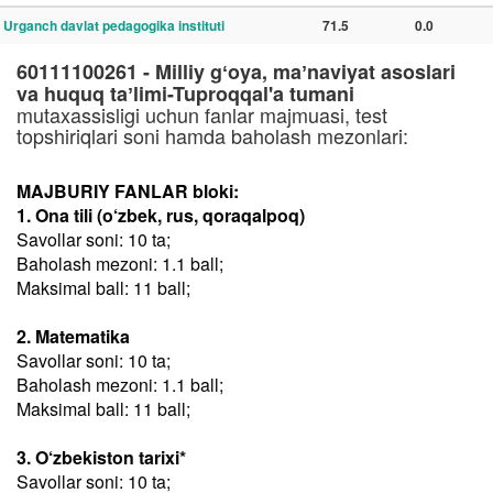
Urganch davlat pedagogika instituti
71.5
0.0
60111100261 - Milliy gʻoya, maʼnaviyat asoslari
va huquq taʼlimi-Tuproqqal'a tumani
mutaxassisligi uchun fanlar majmuasi, test
topshiriqlari soni hamda baholash mezonlari:
MAJBURIY FANLAR bloki:
1. Ona tili (o‘zbek, rus, qoraqalpoq)
Savollar soni: 10 ta;
Baholash mezoni: 1.1 ball;
Maksimal ball: 11 ball;
2. Matematika
Savollar soni: 10 ta;
Baholash mezoni: 1.1 ball;
Maksimal ball: 11 ball;
3. O‘zbekiston tarixi*
Savollar soni: 10 ta;