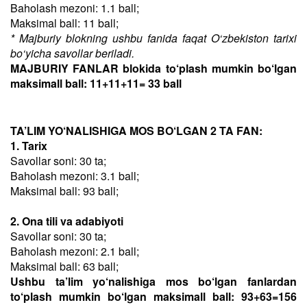
Baholash mezoni: 1.1 ball;
Maksimal ball: 11 ball;
* Majburiy blokning ushbu fanida faqat O‘zbekiston tarixi
bo‘yicha savollar beriladi.
MAJBURIY FANLAR blokida to‘plash mumkin bo‘lgan
maksimall ball: 11+11+11= 33 ball
TA’LIM YO‘NALISHIGA MOS BO‘LGAN 2 TA FAN:
1. Tarix
Savollar soni: 30 ta;
Baholash mezoni: 3.1 ball;
Maksimal ball: 93 ball;
2. Ona tili va adabiyoti
Savollar soni: 30 ta;
Baholash mezoni: 2.1 ball;
Maksimal ball: 63 ball;
Ushbu ta’lim yo‘nalishiga mos bo‘lgan fanlardan
to‘plash mumkin bo‘lgan maksimall ball: 93+63=156