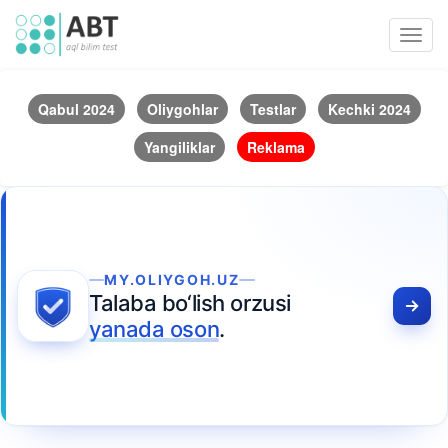
Toggl
navig
Qabul 2024
Oliygohlar
Testlar
Kechki 2024
Yangiliklar
Reklama
MY.OLIYGOH.UZ
Talaba bo‘lish orzusi
yanada oson
.