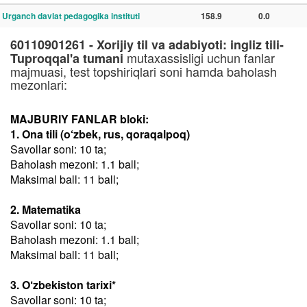
Urganch davlat pedagogika instituti
158.9
0.0
60110901261 - Xorijiy til va adabiyoti: ingliz tili-
mutaxassisligi uchun fanlar
Tuproqqal'a tumani
majmuasi, test topshiriqlari soni hamda baholash
mezonlari:
MAJBURIY FANLAR bloki:
1. Ona tili (o‘zbek, rus, qoraqalpoq)
Savollar soni: 10 ta;
Baholash mezoni: 1.1 ball;
Maksimal ball: 11 ball;
2. Matematika
Savollar soni: 10 ta;
Baholash mezoni: 1.1 ball;
Maksimal ball: 11 ball;
3. O‘zbekiston tarixi*
Savollar soni: 10 ta;