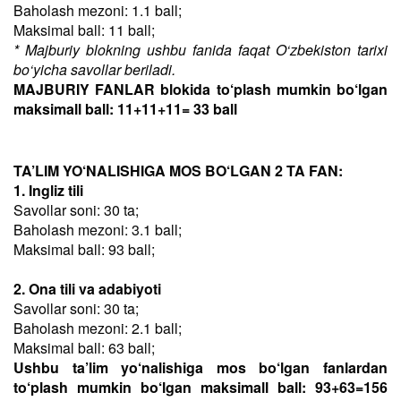
Baholash mezoni: 1.1 ball;
Maksimal ball: 11 ball;
* Majburiy blokning ushbu fanida faqat O‘zbekiston tarixi
bo‘yicha savollar beriladi.
MAJBURIY FANLAR blokida to‘plash mumkin bo‘lgan
maksimall ball: 11+11+11= 33 ball
TA’LIM YO‘NALISHIGA MOS BO‘LGAN 2 TA FAN:
1. Ingliz tili
Savollar soni: 30 ta;
Baholash mezoni: 3.1 ball;
Maksimal ball: 93 ball;
2. Ona tili va adabiyoti
Savollar soni: 30 ta;
Baholash mezoni: 2.1 ball;
Maksimal ball: 63 ball;
Ushbu ta’lim yo‘nalishiga mos bo‘lgan fanlardan
to‘plash mumkin bo‘lgan maksimall ball: 93+63=156