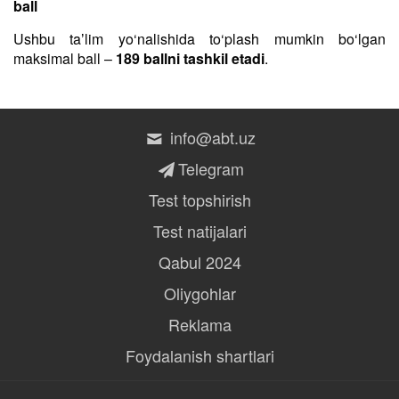
ball
Ushbu taʼlim yo‘nalishida to‘plash mumkin bo‘lgan
maksimal ball –
189 ballni tashkil etadi
.
info@abt.uz
Telegram
Test topshirish
Test natijalari
Qabul 2024
Oliygohlar
Reklama
Foydalanish shartlari