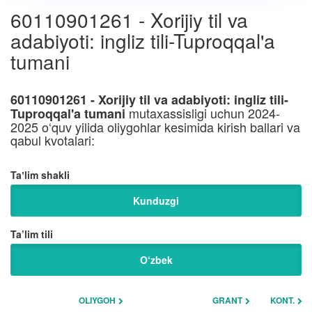
60110901261 - Xorijiy til va
adabiyoti: ingliz tili-Tuproqqal'a
tumani
60110901261 - Xorijiy til va adabiyoti: ingliz tili-
mutaxassisligi uchun 2024-
Tuproqqal'a tumani
2025 o‘quv yilida oliygohlar kesimida kirish ballari va
qabul kvotalari:
Taʼlim shakli
Kunduzgi
Ta’lim tili
O‘zbek
OLIYGOH
GRANT
KONT.