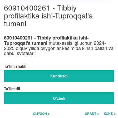
60910400261 - Tibbiy
profilaktika ishi-Tuproqqal'a
tumani
60910400261 - Tibbiy profilaktika ishi-
mutaxassisligi uchun 2024-
Tuproqqal'a tumani
2025 o‘quv yilida oliygohlar kesimida kirish ballari va
qabul kvotalari:
Taʼlim shakli
Kunduzgi
Ta’lim tili
O‘zbek
OLIYGOH
GRANT
KONT.