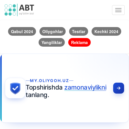
Toggl
navig
Qabul 2024
Oliygohlar
Testlar
Kechki 2024
Yangiliklar
Reklama
MY.OLIYGOH.UZ
Topshirishda
zamonaviylikni
tanlang.