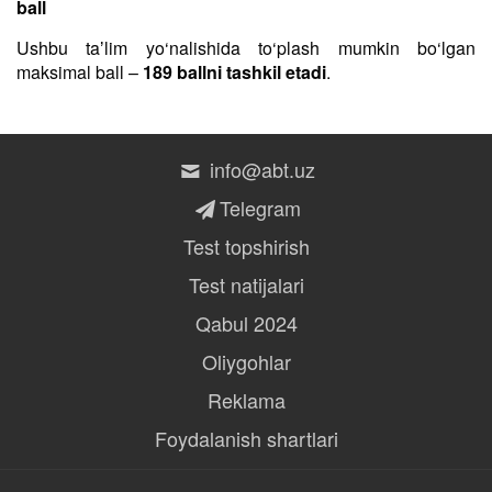
ball
Ushbu taʼlim yo‘nalishida to‘plash mumkin bo‘lgan
maksimal ball –
189 ballni tashkil etadi
.
info@abt.uz
Telegram
Test topshirish
Test natijalari
Qabul 2024
Oliygohlar
Reklama
Foydalanish shartlari