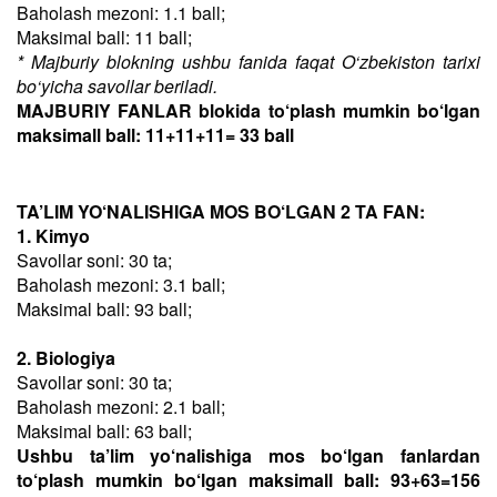
Baholash mezoni: 1.1 ball;
Maksimal ball: 11 ball;
* Majburiy blokning ushbu fanida faqat O‘zbekiston tarixi
bo‘yicha savollar beriladi.
MAJBURIY FANLAR blokida to‘plash mumkin bo‘lgan
maksimall ball: 11+11+11= 33 ball
TA’LIM YO‘NALISHIGA MOS BO‘LGAN 2 TA FAN:
1. Kimyo
Savollar soni: 30 ta;
Baholash mezoni: 3.1 ball;
Maksimal ball: 93 ball;
2. Biologiya
Savollar soni: 30 ta;
Baholash mezoni: 2.1 ball;
Maksimal ball: 63 ball;
Ushbu ta’lim yo‘nalishiga mos bo‘lgan fanlardan
to‘plash mumkin bo‘lgan maksimall ball: 93+63=156