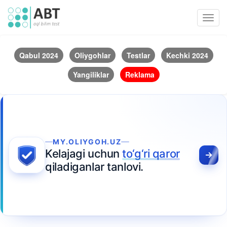
Toggl
navig
Qabul 2024
Oliygohlar
Testlar
Kechki 2024
Yangiliklar
Reklama
MY.OLIYGOH.UZ
Kelajagi uchun
to‘g‘ri qaror
qiladiganlar tanlovi.