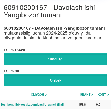
60910200167 - Davolash ishi-
Yangibozor tumani
60910200167 - Davolash ishi-Yangibozor tumani
mutaxassisligi uchun 2024-2025 o‘quv yilida
oliygohlar kesimida kirish ballari va qabul kvotalari:
Taʼlim shakli
Kunduzgi
Ta’lim tili
O‘zbek
OLIYGOH
GRANT
KONT.
Toshkent tibbiyot akademiyasi Urganch filiali
158.8
0.0