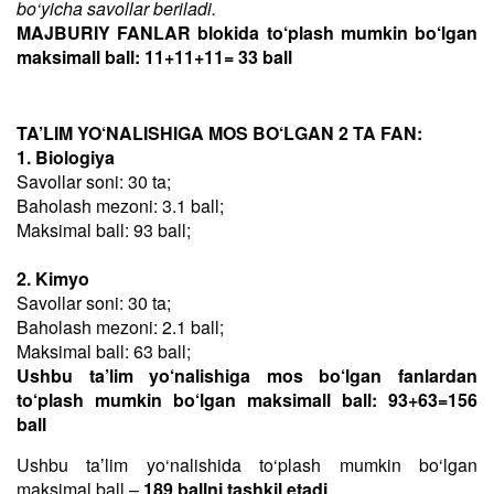
bo‘yicha savollar beriladi.
MAJBURIY FANLAR blokida to‘plash mumkin bo‘lgan
maksimall ball: 11+11+11= 33 ball
TA’LIM YO‘NALISHIGA MOS BO‘LGAN 2 TA FAN:
1. Biologiya
Savollar soni: 30 ta;
Baholash mezoni: 3.1 ball;
Maksimal ball: 93 ball;
2. Kimyo
Savollar soni: 30 ta;
Baholash mezoni: 2.1 ball;
Maksimal ball: 63 ball;
Ushbu ta’lim yo‘nalishiga mos bo‘lgan fanlardan
to‘plash mumkin bo‘lgan maksimall ball: 93+63=156
ball
Ushbu taʼlim yo‘nalishida to‘plash mumkin bo‘lgan
maksimal ball –
189 ballni tashkil etadi
.