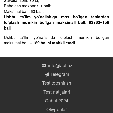
Savollar soni: 30 ta;
Baholash mezoni: 2.1 ball;
Maksimal ball: 63 ball;
Ushbu ta’lim yo‘nalishiga mos bo‘lgan fanlardan
to‘plash mumkin bo‘lgan maksimall ball: 93+63=156
ball
Ushbu taʼlim yo‘nalishida to‘plash mumkin bo‘lgan
maksimal ball –
189 ballni tashkil etadi
.
info@abt.uz
Telegram
Test topshirish
Test natijalari
Qabul 2024
Oliygohlar