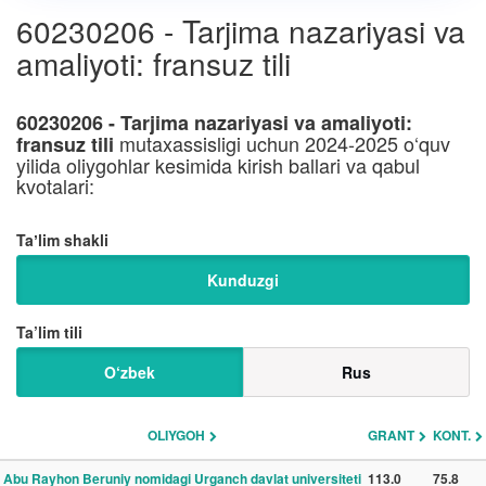
60230206 - Tarjima nazariyasi va
amaliyoti: fransuz tili
60230206 - Tarjima nazariyasi va amaliyoti:
mutaxassisligi uchun 2024-2025 o‘quv
fransuz tili
yilida oliygohlar kesimida kirish ballari va qabul
kvotalari:
Taʼlim shakli
Kunduzgi
Ta’lim tili
O‘zbek
Rus
OLIYGOH
GRANT
KONT.
Abu Rayhon Beruniy nomidagi Urganch davlat universiteti
113.0
75.8