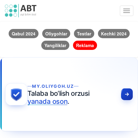
Toggl
navig
Qabul 2024
Oliygohlar
Testlar
Kechki 2024
Yangiliklar
Reklama
MY.OLIYGOH.UZ
Talaba bo‘lish orzusi
yanada oson
.