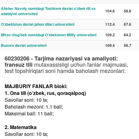
Alisher Navoiy nomidagi Toshkent davlat o‘zbek tili va
104.6
58.8
adabiyoti universiteti
O‘zbekiston davlat jahon tillari universiteti
112.4
67.6
Mirzo Ulug‘bek nomidagi O‘zbekiston Milliy universiteti
109.2
64.2
Buxoro davlat universiteti
109.4
56.7
60230206 - Tarjima nazariyasi va amaliyoti:
mutaxassisligi uchun fanlar majmuasi,
fransuz tili
test topshiriqlari soni hamda baholash mezonlari:
MAJBURIY FANLAR bloki:
1. Ona tili (o‘zbek, rus, qoraqalpoq)
Savollar soni: 10 ta;
Baholash mezoni: 1.1 ball;
Maksimal ball: 11 ball;
2. Matematika
Savollar soni: 10 ta;