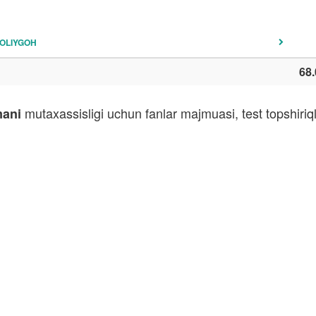
OLIYGOH
68.
mutaxassisligi uchun fanlar majmuasi, test topshiri
mani