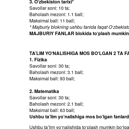
3. O‘zbekiston tarixi*
Savollar soni: 10 ta;
Baholash mezoni: 1.1 ball;
Maksimal ball: 11 ball;
* Majburiy blokning ushbu fanida faqat O‘zbekiston
MAJBURIY FANLAR blokida to‘plash mumkin bo
TA’LIM YO‘NALISHIGA MOS BO‘LGAN 2 TA F
1. Fizika
Savollar soni: 30 ta;
Baholash mezoni: 3.1 ball;
Maksimal ball: 93 ball;
2. Matematika
Savollar soni: 30 ta;
Baholash mezoni: 2.1 ball;
Maksimal ball: 63 ball;
Ushbu ta’lim yo‘nalishiga mos bo‘lgan fanlar
Ushbu taʼlim yo‘nalishida to‘plash mumkin bo‘lg