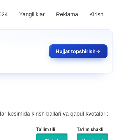
024
Yangiliklar
Reklama
Kirish
Hujjat topshirish
r kesimida kirish ballari va qabul kvotalari:
Ta’lim tili
Taʼlim shakli