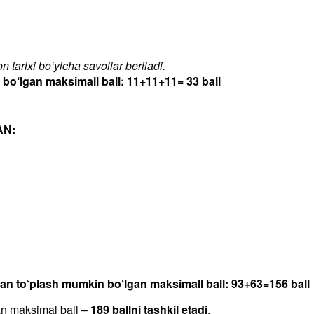
 tarixi bo‘yicha savollar beriladi.
‘lgan maksimall ball: 11+11+11= 33 ball
AN:
dan to‘plash mumkin bo‘lgan maksimall ball: 93+63=156 ball
an maksimal ball –
189 ballni tashkil etadi
.