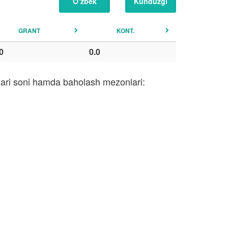
O‘zbek
Kunduzgi
GRANT
KONT.
0
0.0
qlari soni hamda baholash mezonlari: