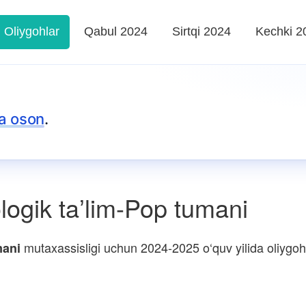
Oliygohlar
Qabul 2024
Sirtqi 2024
Kechki 2
a oson
.
ogik taʼlim-Pop tumani
mutaxassisligi uchun 2024-2025 o‘quv yilida oliygohla
mani