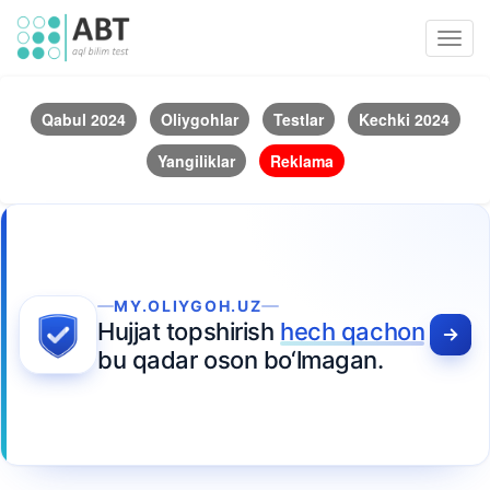
Toggl
navig
Qabul 2024
Oliygohlar
Testlar
Kechki 2024
Yangiliklar
Reklama
MY.OLIYGOH.UZ
Hujjat topshirish
hech qachon
bu qadar oson bo‘lmagan.