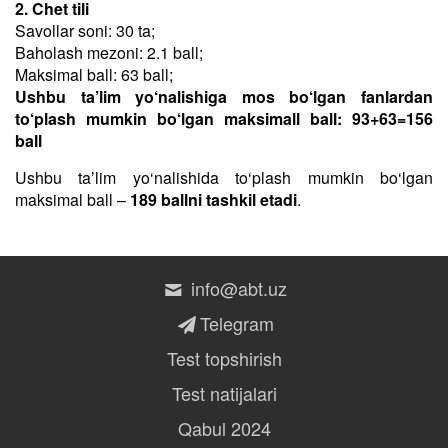
2. Chet tili
Savollar soni: 30 ta;
Baholash mezoni: 2.1 ball;
Maksimal ball: 63 ball;
Ushbu ta’lim yo‘nalishiga mos bo‘lgan fanlardan
to‘plash mumkin bo‘lgan maksimall ball: 93+63=156
ball
Ushbu taʼlim yo‘nalishida to‘plash mumkin bo‘lgan
maksimal ball –
189 ballni tashkil etadi
.
info@abt.uz
Telegram
Test topshirish
Test natijalari
Qabul 2024