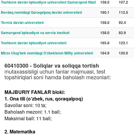
Toshkent davlat iqtisodiyot universiteti Samarqand filiali
158.0
107.2
Berdaq nomidagi Qoraqalpoq davlat universiteti
160.1
112.5
Termiz davlat universiteti
158.0
92.4
Samarqand iqtisodiyot va servis instituti
158.0
82.9
Toshkent davlat iqtisodiyot universiteti
165.8
123.1
Mirzo Ulug‘bek nomidagi O‘zbekiston Milliy universiteti
164.9
120.0
60410300 - Soliqlar va soliqqa tortish
mutaxassisligi uchun fanlar majmuasi, test
topshiriqlari soni hamda baholash mezonlari:
MAJBURIY FANLAR bloki:
1. Ona tili (o‘zbek, rus, qoraqalpoq)
Savollar soni: 10 ta;
Baholash mezoni: 1.1 ball;
Maksimal ball: 11 ball;
2. Matematika