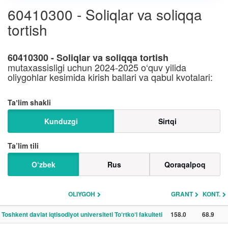
60410300 - Soliqlar va soliqqa
tortish
60410300 - Soliqlar va soliqqa tortish
mutaxassisligi uchun 2024-2025 o‘quv yilida
oliygohlar kesimida kirish ballari va qabul kvotalari:
Taʼlim shakli
Kunduzgi
Sirtqi
Ta’lim tili
O‘zbek
Rus
Qoraqalpoq
OLIYGOH
GRANT
KONT.
Toshkent davlat iqtisodiyot universiteti To‘rtko‘l fakulteti
158.0
68.9