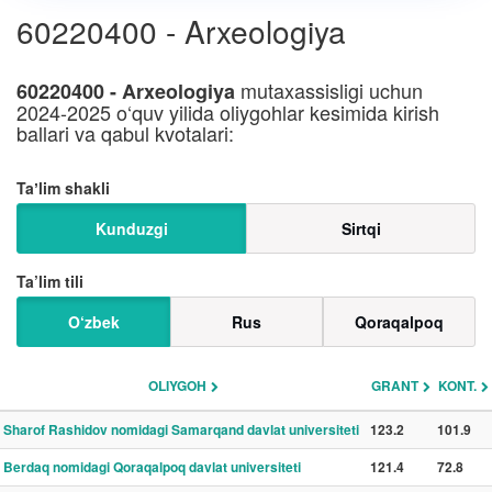
60220400 - Arxeologiya
mutaxassisligi uchun
60220400 - Arxeologiya
2024-2025 o‘quv yilida oliygohlar kesimida kirish
ballari va qabul kvotalari:
Taʼlim shakli
Kunduzgi
Sirtqi
Ta’lim tili
O‘zbek
Rus
Qoraqalpoq
OLIYGOH
GRANT
KONT.
Sharof Rashidov nomidagi Samarqand davlat universiteti
123.2
101.9
Berdaq nomidagi Qoraqalpoq davlat universiteti
121.4
72.8