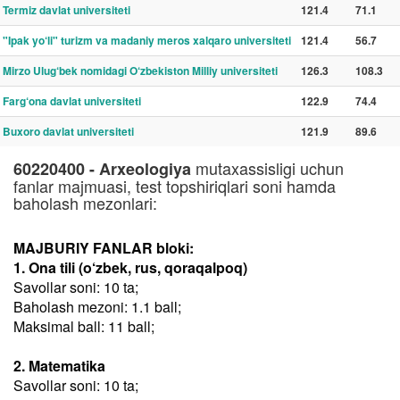
Termiz davlat universiteti
121.4
71.1
"Ipak yo‘li" turizm va madaniy meros xalqaro universiteti
121.4
56.7
Mirzo Ulug‘bek nomidagi O‘zbekiston Milliy universiteti
126.3
108.3
Farg‘ona davlat universiteti
122.9
74.4
Buxoro davlat universiteti
121.9
89.6
mutaxassisligi uchun
60220400 - Arxeologiya
fanlar majmuasi, test topshiriqlari soni hamda
baholash mezonlari:
MAJBURIY FANLAR bloki:
1. Ona tili (o‘zbek, rus, qoraqalpoq)
Savollar soni: 10 ta;
Baholash mezoni: 1.1 ball;
Maksimal ball: 11 ball;
2. Matematika
Savollar soni: 10 ta;