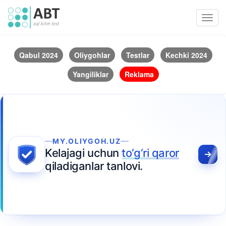
Toggl
navig
Qabul 2024
Oliygohlar
Testlar
Kechki 2024
Yangiliklar
Reklama
MY.OLIYGOH.UZ
Kelajagi uchun
to‘g‘ri qaror
qiladiganlar tanlovi.