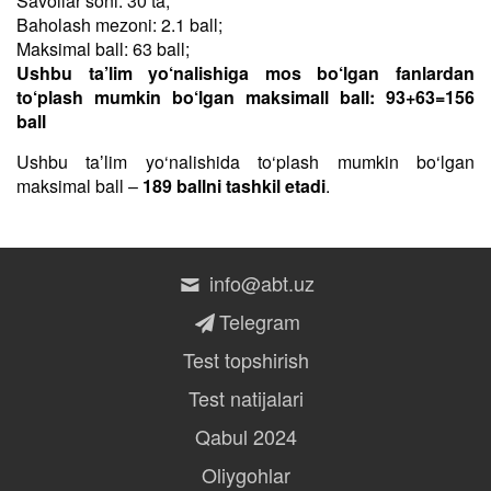
Savollar soni: 30 ta;
Baholash mezoni: 2.1 ball;
Maksimal ball: 63 ball;
Ushbu ta’lim yo‘nalishiga mos bo‘lgan fanlardan
to‘plash mumkin bo‘lgan maksimall ball: 93+63=156
ball
Ushbu taʼlim yo‘nalishida to‘plash mumkin bo‘lgan
maksimal ball –
189 ballni tashkil etadi
.
info@abt.uz
Telegram
Test topshirish
Test natijalari
Qabul 2024
Oliygohlar