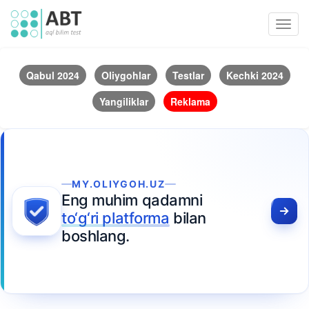
Toggl
navig
Qabul 2024
Oliygohlar
Testlar
Kechki 2024
Yangiliklar
Reklama
MY.OLIYGOH.UZ
Eng muhim qadamni
to‘g‘ri platforma
bilan
boshlang.