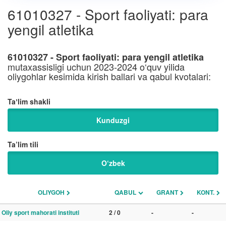
61010327 - Sport faoliyati: para
yengil atletika
61010327 - Sport faoliyati: para yengil atletika
mutaxassisligi uchun 2023-2024 o‘quv yilida
oliygohlar kesimida kirish ballari va qabul kvotalari:
Taʼlim shakli
Kunduzgi
Ta’lim tili
O‘zbek
OLIYGOH
QABUL
GRANT
KONT.
Oliy sport mahorati instituti
2 / 0
-
-