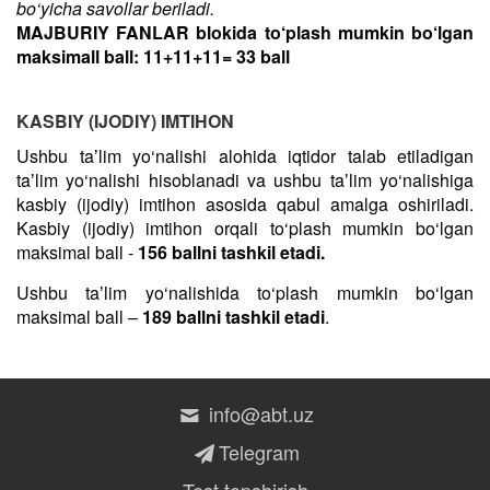
bo‘yicha savollar beriladi.
MAJBURIY FANLAR blokida to‘plash mumkin bo‘lgan
maksimall ball: 11+11+11= 33 ball
KASBIY (IJODIY) IMTIHON
Ushbu taʼlim yo‘nalishi alohida iqtidor talab etiladigan
taʼlim yo‘nalishi hisoblanadi va ushbu taʼlim yo‘nalishiga
kasbiy (ijodiy) imtihon asosida qabul amalga oshiriladi.
Kasbiy (ijodiy) imtihon orqali to‘plash mumkin bo‘lgan
maksimal ball -
156 ballni tashkil etadi.
Ushbu taʼlim yo‘nalishida to‘plash mumkin bo‘lgan
maksimal ball –
189 ballni tashkil etadi
.
info@abt.uz
Telegram