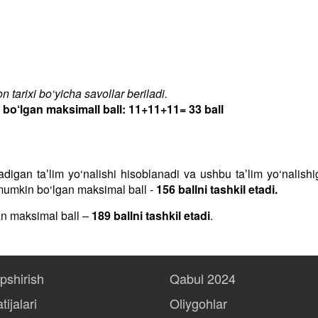
 tarixi bo‘yicha savollar beriladi.
‘lgan maksimall ball: 11+11+11= 33 ball
iladigan taʼlim yo‘nalishi hisoblanadi va ushbu taʼlim yo‘nalis
h mumkin bo‘lgan maksimal ball -
156 ballni tashkil etadi.
an maksimal ball –
189 ballni tashkil etadi
.
opshirish
Qabul 2024
tijalari
Oliygohlar