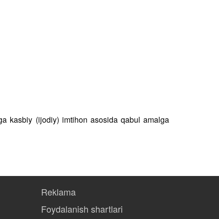
higa kasbiy (ijodiy) imtihon asosida qabul amalga
Reklama
Foydalanish shartlari