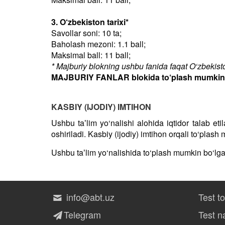
3. O‘zbekiston tarixi*
Savollar soni: 10 ta;
Baholash mezoni: 1.1 ball;
Maksimal ball: 11 ball;
* Majburiy blokning ushbu fanida faqat O‘zbekiston
MAJBURIY FANLAR blokida to‘plash mumkin bo
KASBIY (IJODIY) IMTIHON
Ushbu taʼlim yo‘nalishi alohida iqtidor talab et
oshiriladi. Kasbiy (ijodiy) imtihon orqali to‘plas
Ushbu taʼlim yo‘nalishida to‘plash mumkin bo‘lg
info@abt.uz
Test t
Telegram
Test na