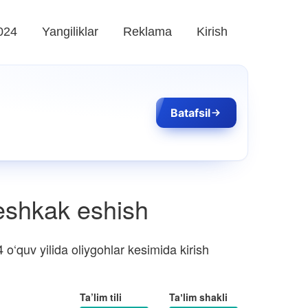
024
Yangiliklar
Reklama
Kirish
Batafsil
 eshkak eshish
‘quv yilida oliygohlar kesimida kirish
Ta’lim tili
Taʼlim shakli