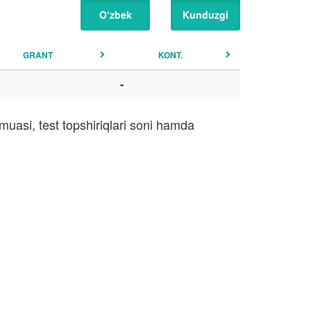
O‘zbek
Kunduzgi
GRANT
KONT.
-
uasi, test topshiriqlari soni hamda