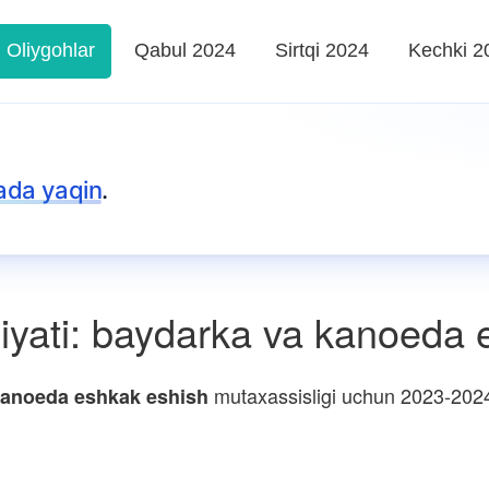
Oliygohlar
Qabul 2024
Sirtqi 2024
Kechki 2
ada yaqin
.
liyati: baydarka va kanoeda
mutaxassisligi uchun 2023-2024 o
 kanoeda eshkak eshish