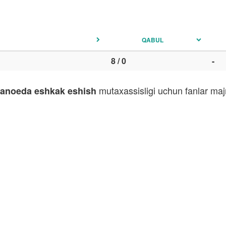
QABUL
8 / 0
-
mutaxassisligi uchun fanlar majm
 kanoeda eshkak eshish