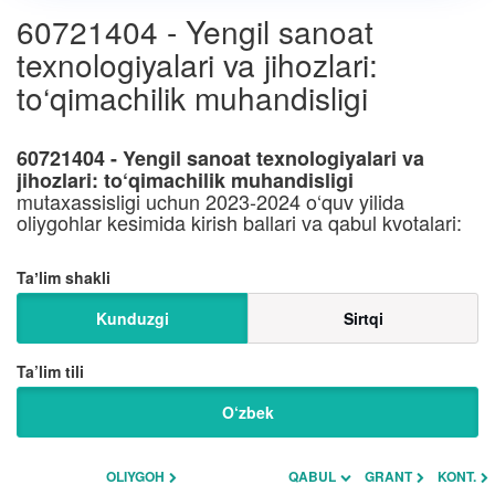
60721404 - Yengil sanoat
texnologiyalari va jihozlari:
to‘qimachilik muhandisligi
60721404 - Yengil sanoat texnologiyalari va
jihozlari: to‘qimachilik muhandisligi
mutaxassisligi uchun 2023-2024 o‘quv yilida
oliygohlar kesimida kirish ballari va qabul kvotalari:
Taʼlim shakli
Kunduzgi
Sirtqi
Ta’lim tili
O‘zbek
OLIYGOH
QABUL
GRANT
KONT.