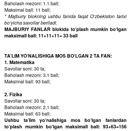
Baholash mezoni: 1.1 ball;
Maksimal ball: 11 ball;
* Majburiy blokning ushbu fanida faqat O‘zbekiston tarixi
bo‘yicha savollar beriladi.
MAJBURIY FANLAR blokida to‘plash mumkin bo‘lgan
maksimall ball: 11+11+11= 33 ball
TA’LIM YO‘NALISHIGA MOS BO‘LGAN 2 TA FAN:
1. Matematika
Savollar soni: 30 ta;
Baholash mezoni: 3.1 ball;
Maksimal ball: 93 ball;
2. Fizika
Savollar soni: 30 ta;
Baholash mezoni: 2.1 ball;
Maksimal ball: 63 ball;
Ushbu ta’lim yo‘nalishiga mos bo‘lgan fanlardan
to‘plash mumkin bo‘lgan maksimall ball: 93+63=156