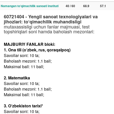
Namangan to‘qimachilik sanoati instituti
40 / 60
68.9
57.1
60721404 - Yengil sanoat texnologiyalari va
jihozlari: to‘qimachilik muhandisligi
mutaxassisligi uchun fanlar majmuasi, test
topshiriqlari soni hamda baholash mezonlari:
MAJBURIY FANLAR bloki:
1. Ona tili (o‘zbek, rus, qoraqalpoq)
Savollar soni: 10 ta;
Baholash mezoni: 1.1 ball;
Maksimal ball: 11 ball;
2. Matematika
Savollar soni: 10 ta;
Baholash mezoni: 1.1 ball;
Maksimal ball: 11 ball;
3. O‘zbekiston tarixi*
Savollar soni: 10 ta;