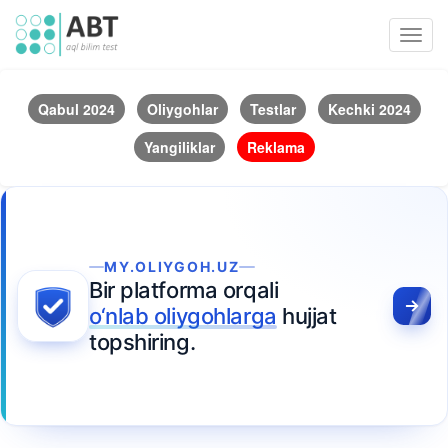
Toggl
navig
Qabul 2024
Oliygohlar
Testlar
Kechki 2024
Yangiliklar
Reklama
MY.OLIYGOH.UZ
Bir platforma orqali
o‘nlab oliygohlarga
hujjat
topshiring.