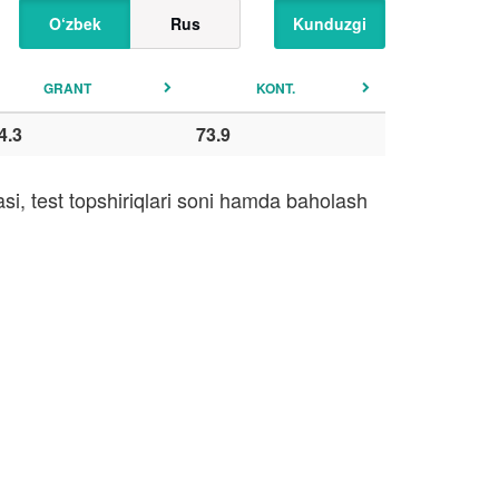
O‘zbek
Rus
Kunduzgi
GRANT
KONT.
4.3
73.9
i, test topshiriqlari soni hamda baholash