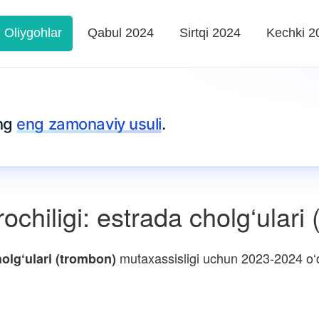
Oliygohlar
Qabul 2024
Sirtqi 2024
Kechki 2
ing
eng zamonaviy usuli
.
ochiligi: estrada cholg‘ulari
mutaxassisligi uchun 2023-2024 o‘quv
holg‘ulari (trombon)