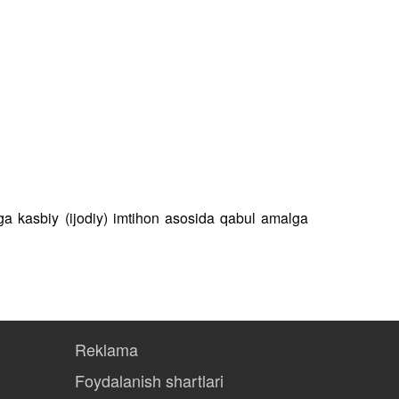
higa kasbiy (ijodiy) imtihon asosida qabul amalga
Reklama
Foydalanish shartlari