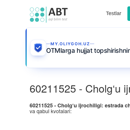
Testlar
MY.OLIYGOH.UZ
OTMlarga hujjat topshirishn
60211525 - Cholg‘u ijr
60211525 - Cholg‘u ijrochiligi: estrada c
va qabul kvotalari: