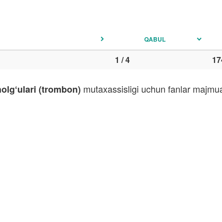
QABUL
1 / 4
17
mutaxassisligi uchun fanlar majmuas
holg‘ulari (trombon)