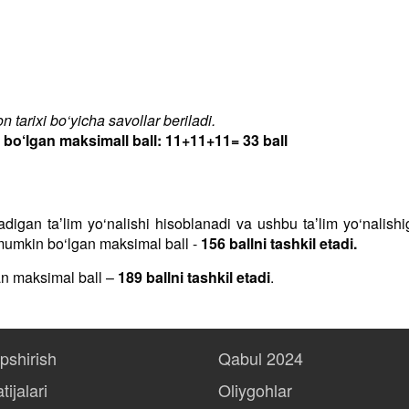
 tarixi bo‘yicha savollar beriladi.
‘lgan maksimall ball: 11+11+11= 33 ball
iladigan taʼlim yo‘nalishi hisoblanadi va ushbu taʼlim yo‘nalis
h mumkin bo‘lgan maksimal ball -
156 ballni tashkil etadi.
an maksimal ball –
189 ballni tashkil etadi
.
opshirish
Qabul 2024
tijalari
Oliygohlar