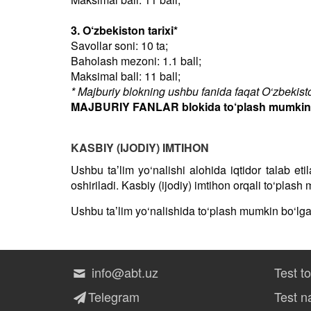
3. O‘zbekiston tarixi*
Savollar soni: 10 ta;
Baholash mezoni: 1.1 ball;
Maksimal ball: 11 ball;
* Majburiy blokning ushbu fanida faqat O‘zbekiston
MAJBURIY FANLAR blokida to‘plash mumkin bo
KASBIY (IJODIY) IMTIHON
Ushbu taʼlim yo‘nalishi alohida iqtidor talab et
oshiriladi. Kasbiy (ijodiy) imtihon orqali to‘plas
Ushbu taʼlim yo‘nalishida to‘plash mumkin bo‘lg
info@abt.uz
Test t
Telegram
Test na