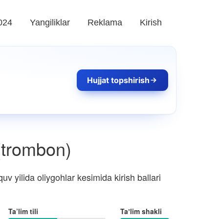
024
Yangiliklar
Reklama
Kirish
Hujjat topshirish
 (trombon)
 yilida oliygohlar kesimida kirish ballari
Ta’lim tili
Taʼlim shakli