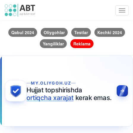
Toggl
navig
Qabul 2024
Oliygohlar
Testlar
Kechki 2024
Yangiliklar
Reklama
MY.OLIYGOH.UZ
Hujjat topshirishda
ortiqcha xarajat
kerak emas.