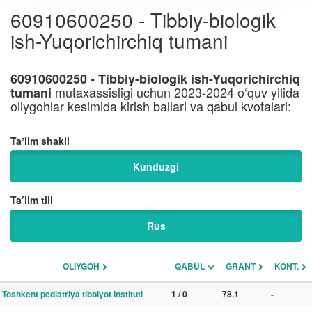
60910600250 - Tibbiy-biologik
ish-Yuqorichirchiq tumani
60910600250 - Tibbiy-biologik ish-Yuqorichirchiq
mutaxassisligi uchun 2023-2024 o‘quv yilida
tumani
oliygohlar kesimida kirish ballari va qabul kvotalari:
Taʼlim shakli
Kunduzgi
Ta’lim tili
Rus
OLIYGOH
QABUL
GRANT
KONT.
Toshkent pediatriya tibbiyot instituti
1 / 0
78.1
-