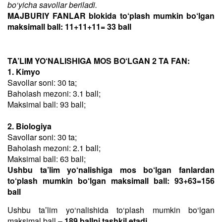
bo‘yicha savollar beriladi.
MAJBURIY FANLAR blokida to‘plash mumkin bo‘lgan
maksimall ball: 11+11+11= 33 ball
TA’LIM YO‘NALISHIGA MOS BO‘LGAN 2 TA FAN:
1. Kimyo
Savollar soni: 30 ta;
Baholash mezoni: 3.1 ball;
Maksimal ball: 93 ball;
2. Biologiya
Savollar soni: 30 ta;
Baholash mezoni: 2.1 ball;
Maksimal ball: 63 ball;
Ushbu ta’lim yo‘nalishiga mos bo‘lgan fanlardan
to‘plash mumkin bo‘lgan maksimall ball: 93+63=156
ball
Ushbu taʼlim yo‘nalishida to‘plash mumkin bo‘lgan
maksimal ball –
189 ballni tashkil etadi
.