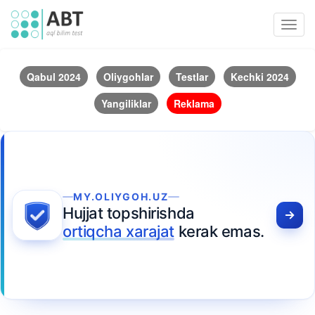
Toggl
navig
Qabul 2024
Oliygohlar
Testlar
Kechki 2024
Yangiliklar
Reklama
MY.OLIYGOH.UZ
Hujjat topshirishda
ortiqcha xarajat
kerak emas.