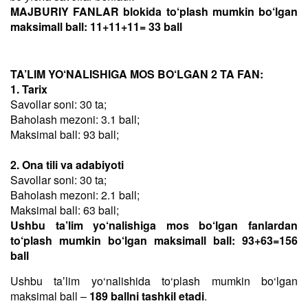
MAJBURIY FANLAR blokida to‘plash mumkin bo‘lgan
maksimall ball: 11+11+11= 33 ball
TA’LIM YO‘NALISHIGA MOS BO‘LGAN 2 TA FAN:
1. Tarix
Savollar soni: 30 ta;
Baholash mezoni: 3.1 ball;
Maksimal ball: 93 ball;
2. Ona tili va adabiyoti
Savollar soni: 30 ta;
Baholash mezoni: 2.1 ball;
Maksimal ball: 63 ball;
Ushbu ta’lim yo‘nalishiga mos bo‘lgan fanlardan
to‘plash mumkin bo‘lgan maksimall ball: 93+63=156
ball
Ushbu taʼlim yo‘nalishida to‘plash mumkin bo‘lgan
maksimal ball –
189 ballni tashkil etadi
.