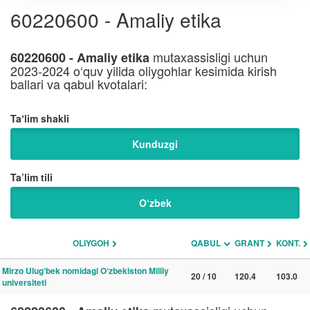
60220600 - Amaliy etika
mutaxassisligi uchun
60220600 - Amaliy etika
2023-2024 o‘quv yilida oliygohlar kesimida kirish
ballari va qabul kvotalari:
Taʼlim shakli
Kunduzgi
Ta’lim tili
O‘zbek
OLIYGOH
QABUL
GRANT
KONT.
Mirzo Ulug‘bek nomidagi O‘zbekiston Milliy
20 / 10
120.4
103.0
universiteti