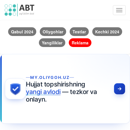
Toggl
navig
Qabul 2024
Oliygohlar
Testlar
Kechki 2024
Yangiliklar
Reklama
MY.OLIYGOH.UZ
Hujjat topshirishning
yangi avlodi
— tezkor va
onlayn.