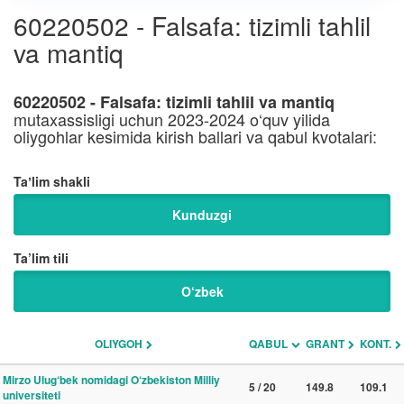
60220502 - Falsafa: tizimli tahlil
va mantiq
60220502 - Falsafa: tizimli tahlil va mantiq
mutaxassisligi uchun 2023-2024 o‘quv yilida
oliygohlar kesimida kirish ballari va qabul kvotalari:
Taʼlim shakli
Kunduzgi
Ta’lim tili
O‘zbek
OLIYGOH
QABUL
GRANT
KONT.
Mirzo Ulug‘bek nomidagi O‘zbekiston Milliy
5 / 20
149.8
109.1
universiteti