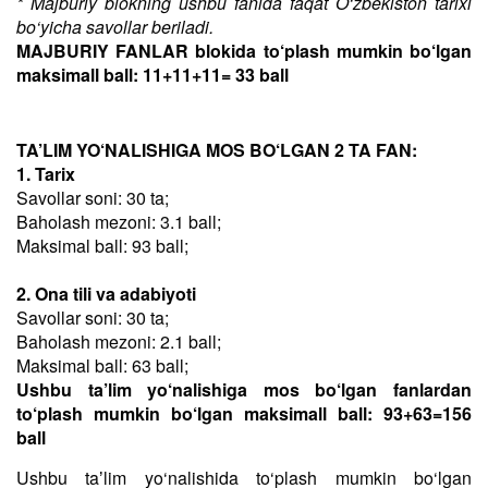
* Majburiy blokning ushbu fanida faqat O‘zbekiston tarixi
bo‘yicha savollar beriladi.
MAJBURIY FANLAR blokida to‘plash mumkin bo‘lgan
maksimall ball: 11+11+11= 33 ball
TA’LIM YO‘NALISHIGA MOS BO‘LGAN 2 TA FAN:
1. Tarix
Savollar soni: 30 ta;
Baholash mezoni: 3.1 ball;
Maksimal ball: 93 ball;
2. Ona tili va adabiyoti
Savollar soni: 30 ta;
Baholash mezoni: 2.1 ball;
Maksimal ball: 63 ball;
Ushbu ta’lim yo‘nalishiga mos bo‘lgan fanlardan
to‘plash mumkin bo‘lgan maksimall ball: 93+63=156
ball
Ushbu taʼlim yo‘nalishida to‘plash mumkin bo‘lgan