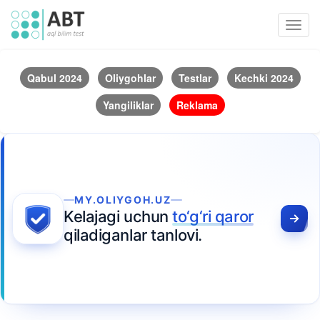
Toggl
navig
Qabul 2024
Oliygohlar
Testlar
Kechki 2024
Yangiliklar
Reklama
MY.OLIYGOH.UZ
Kelajagi uchun
to‘g‘ri qaror
qiladiganlar tanlovi.