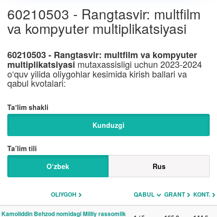
60210503 - Rangtasvir: multfilm
va kompyuter multiplikatsiyasi
60210503 - Rangtasvir: multfilm va kompyuter
mutaxassisligi uchun 2023-2024
multiplikatsiyasi
o‘quv yilida oliygohlar kesimida kirish ballari va
qabul kvotalari:
Taʼlim shakli
Kunduzgi
Ta’lim tili
O‘zbek
Rus
OLIYGOH
QABUL
GRANT
KONT.
Kamoliddin Behzod nomidagi Milliy rassomlik