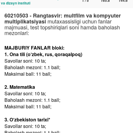
1 / 5
165.8
144.6
va dizayn instituti
60210503 - Rangtasvir: multfilm va kompyuter
mutaxassisligi uchun fanlar
multiplikatsiyasi
majmuasi, test topshiriqlari soni hamda baholash
mezonlari:
MAJBURIY FANLAR bloki:
1. Ona tili (o‘zbek, rus, qoraqalpoq)
Savollar soni: 10 ta;
Baholash mezoni: 1.1 ball;
Maksimal ball: 11 ball;
2. Matematika
Savollar soni: 10 ta;
Baholash mezoni: 1.1 ball;
Maksimal ball: 11 ball;
3. O‘zbekiston tarixi*
Savollar soni: 10 ta;
Baholash mezoni: 1.1 ball;