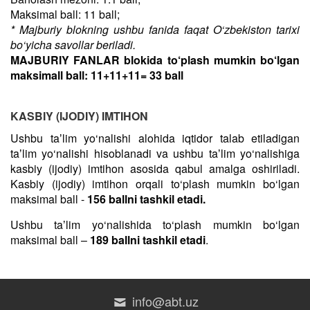
Maksimal ball: 11 ball;
* Majburiy blokning ushbu fanida faqat O‘zbekiston tarixi
bo‘yicha savollar beriladi.
MAJBURIY FANLAR blokida to‘plash mumkin bo‘lgan
maksimall ball: 11+11+11= 33 ball
KASBIY (IJODIY) IMTIHON
Ushbu taʼlim yo‘nalishi alohida iqtidor talab etiladigan
taʼlim yo‘nalishi hisoblanadi va ushbu taʼlim yo‘nalishiga
kasbiy (ijodiy) imtihon asosida qabul amalga oshiriladi.
Kasbiy (ijodiy) imtihon orqali to‘plash mumkin bo‘lgan
maksimal ball -
156 ballni tashkil etadi.
Ushbu taʼlim yo‘nalishida to‘plash mumkin bo‘lgan
maksimal ball –
189 ballni tashkil etadi
.
info@abt.uz