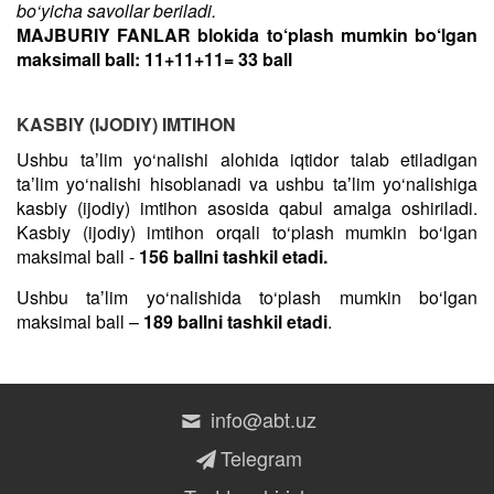
bo‘yicha savollar beriladi.
MAJBURIY FANLAR blokida to‘plash mumkin bo‘lgan
maksimall ball: 11+11+11= 33 ball
KASBIY (IJODIY) IMTIHON
Ushbu taʼlim yo‘nalishi alohida iqtidor talab etiladigan
taʼlim yo‘nalishi hisoblanadi va ushbu taʼlim yo‘nalishiga
kasbiy (ijodiy) imtihon asosida qabul amalga oshiriladi.
Kasbiy (ijodiy) imtihon orqali to‘plash mumkin bo‘lgan
maksimal ball -
156 ballni tashkil etadi.
Ushbu taʼlim yo‘nalishida to‘plash mumkin bo‘lgan
maksimal ball –
189 ballni tashkil etadi
.
info@abt.uz
Telegram