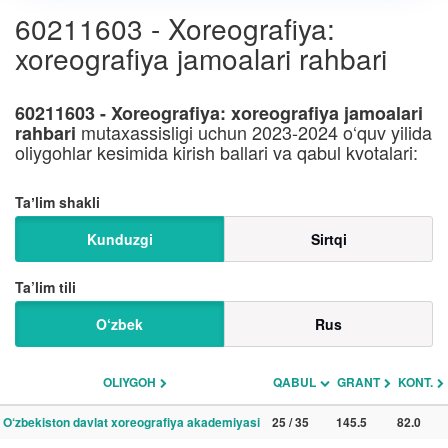
60211603 - Xoreografiya:
xoreografiya jamoalari rahbari
60211603 - Xoreografiya: xoreografiya jamoalari
mutaxassisligi uchun 2023-2024 o‘quv yilida
rahbari
oliygohlar kesimida kirish ballari va qabul kvotalari:
Taʼlim shakli
Kunduzgi
Sirtqi
Ta’lim tili
O‘zbek
Rus
OLIYGOH
QABUL
GRANT
KONT.
O‘zbekiston davlat xoreografiya akademiyasi
25 / 35
145.5
82.0