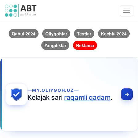
Toggl
navig
Qabul 2024
Oliygohlar
Testlar
Kechki 2024
Yangiliklar
Reklama
MY.OLIYGOH.UZ
Kelajak sari
raqamli qadam
.