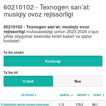
60210102 - Texnogen sanʼat:
musiqiy ovoz rejissorligi
60210102 - Texnogen sanʼat: musiqiy ovoz
mutaxassisligi uchun 2023-2024 o‘quv
rejissorligi
yilida oliygohlar kesimida kirish ballari va qabul
kvotalari:
Taʼlim shakli
Kunduzgi
Ta’lim tili
O‘zbek
Rus
OLIYGOH
QABUL
GRANT
KONT.
O‘zbekiston davlat konservatoriyasi
1 / 3
170.2
68.1