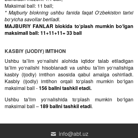
Maksimal ball: 11 ball;
* Majburiy blokning ushbu fanida faqat O‘zbekiston tarixi
bo‘yicha savollar beriladi.
MAJBURIY FANLAR blokida to‘plash mumkin bo‘lgan
maksimall ball: 11+11+11= 33 ball
KASBIY (IJODIY) IMTIHON
Ushbu taʼlim yo‘nalishi alohida iqtidor talab etiladigan
taʼlim yo‘nalishi hisoblanadi va ushbu taʼlim yo‘nalishiga
kasbiy (ijodiy) imtihon asosida qabul amalga oshiriladi.
Kasbiy (ijodiy) imtihon orqali to‘plash mumkin bo‘lgan
maksimal ball -
156 ballni tashkil etadi.
Ushbu taʼlim yo‘nalishida to‘plash mumkin bo‘lgan
maksimal ball –
189 ballni tashkil etadi
.
info@abt.uz