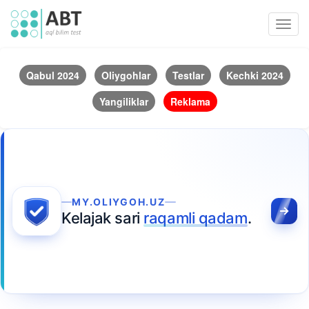
Toggl
navig
Qabul 2024
Oliygohlar
Testlar
Kechki 2024
Yangiliklar
Reklama
MY.OLIYGOH.UZ
Kelajak sari
raqamli qadam
.