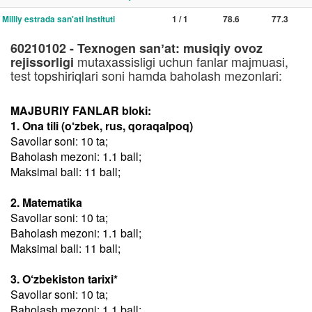
Milliy estrada san'ati instituti
1 / 1
78.6
77.3
60210102 - Texnogen sanʼat: musiqiy ovoz
mutaxassisligi uchun fanlar majmuasi,
rejissorligi
test topshiriqlari soni hamda baholash mezonlari:
MAJBURIY FANLAR bloki:
1. Ona tili (o‘zbek, rus, qoraqalpoq)
Savollar soni: 10 ta;
Baholash mezoni: 1.1 ball;
Maksimal ball: 11 ball;
2. Matematika
Savollar soni: 10 ta;
Baholash mezoni: 1.1 ball;
Maksimal ball: 11 ball;
3. O‘zbekiston tarixi*
Savollar soni: 10 ta;
Baholash mezoni: 1.1 ball;