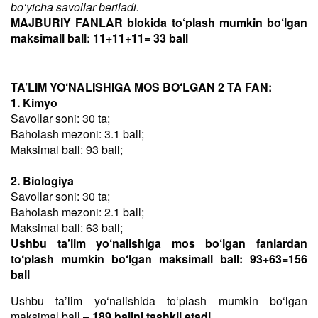
bo‘yicha savollar beriladi.
MAJBURIY FANLAR blokida to‘plash mumkin bo‘lgan
maksimall ball: 11+11+11= 33 ball
TA’LIM YO‘NALISHIGA MOS BO‘LGAN 2 TA FAN:
1. Kimyo
Savollar soni: 30 ta;
Baholash mezoni: 3.1 ball;
Maksimal ball: 93 ball;
2. Biologiya
Savollar soni: 30 ta;
Baholash mezoni: 2.1 ball;
Maksimal ball: 63 ball;
Ushbu ta’lim yo‘nalishiga mos bo‘lgan fanlardan
to‘plash mumkin bo‘lgan maksimall ball: 93+63=156
ball
Ushbu taʼlim yo‘nalishida to‘plash mumkin bo‘lgan
maksimal ball –
189 ballni tashkil etadi
.