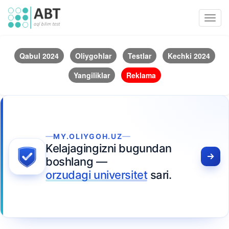
Toggl
navig
Qabul 2024
Oliygohlar
Testlar
Kechki 2024
Yangiliklar
Reklama
MY.OLIYGOH.UZ
Kelajagingizni bugundan
boshlang —
orzudagi universitet
sari.