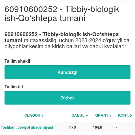
60910600252 - Tibbiy-biologik
ish-Qo‘shtepa tumani
60910600252 - Tibbiy-biologik ish-Qo‘shtepa
mutaxassisligi uchun 2023-2024 o‘quv yilida
tumani
oliygohlar kesimida kirish ballari va qabul kvotalari:
Taʼlim shakli
Kunduzgi
Ta’lim tili
O‘zbek
OLIYGOH
QABUL
GRANT
KONT.
Toshkent tibbiyot akademiyasi
1 / 0
104.6
-