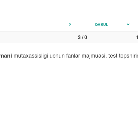
QABUL
3 / 0
mutaxassisligi uchun fanlar majmuasi, test topshir
umani