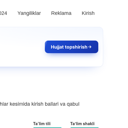
024
Yangiliklar
Reklama
Kirish
Hujjat topshirish
lar kesimida kirish ballari va qabul
Ta’lim tili
Taʼlim shakli