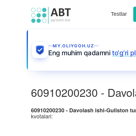
Testlar
MY.OLIYGOH.UZ
Eng muhim qadamni
to‘g‘ri 
60910200230 - Davola
60910200230 - Davolash ishi-Guliston t
kvotalari: