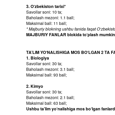
3. O‘zbekiston tarixi*
Savollar soni: 10 ta;
Baholash mezoni: 1.1 ball;
Maksimal ball: 11 ball;
* Majburiy blokning ushbu fanida faqat O‘zbekiston
MAJBURIY FANLAR blokida to‘plash mumkin bo
TA’LIM YO‘NALISHIGA MOS BO‘LGAN 2 TA F
1. Biologiya
Savollar soni: 30 ta;
Baholash mezoni: 3.1 ball;
Maksimal ball: 93 ball;
2. Kimyo
Savollar soni: 30 ta;
Baholash mezoni: 2.1 ball;
Maksimal ball: 63 ball;
Ushbu ta’lim yo‘nalishiga mos bo‘lgan fanlar