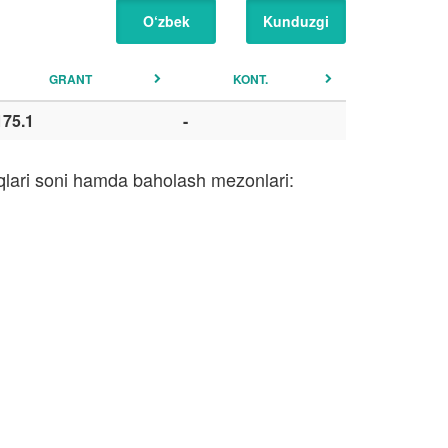
O‘zbek
Kunduzgi
GRANT
KONT.
175.1
-
iqlari soni hamda baholash mezonlari: