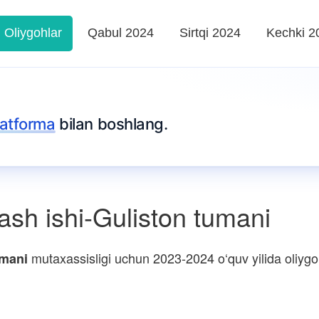
Oliygohlar
Qabul 2024
Sirtqi 2024
Kechki 2
platforma
bilan boshlang.
sh ishi-Guliston tumani
mutaxassisligi uchun 2023-2024 o‘quv yilida oliygoh
umani