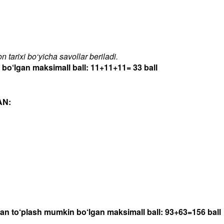
 tarixi bo‘yicha savollar beriladi.
‘lgan maksimall ball: 11+11+11= 33 ball
AN:
dan to‘plash mumkin bo‘lgan maksimall ball: 93+63=156 ball