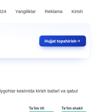
024
Yangiliklar
Reklama
Kirish
Hujjat topshirish
ygohlar kesimida kirish ballari va qabul
Ta’lim tili
Taʼlim shakli