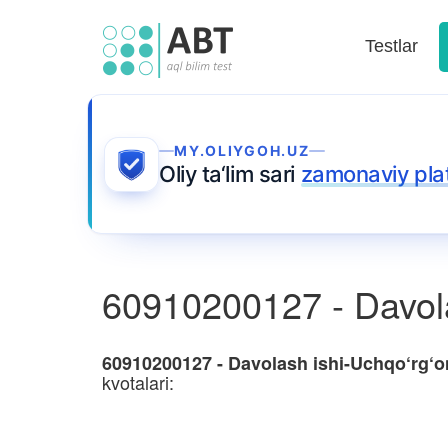
Testlar
MY.OLIYGOH.UZ
Oliy ta‘lim sari
zamonaviy pla
60910200127 - Davola
60910200127 - Davolash ishi-Uchqo‘rg‘o
kvotalari: