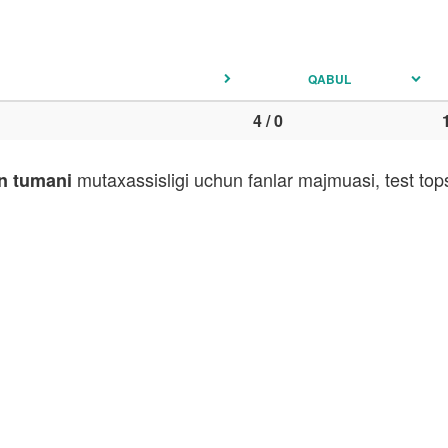
QABUL
4 / 0
mutaxassisligi uchun fanlar majmuasi, test top
n tumani