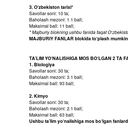
3. O‘zbekiston tarixi*
Savollar soni: 10 ta;
Baholash mezoni: 1.1 ball;
Maksimal ball: 11 ball;
* Majburiy blokning ushbu fanida faqat O‘zbekiston
MAJBURIY FANLAR blokida to‘plash mumkin bo
TA’LIM YO‘NALISHIGA MOS BO‘LGAN 2 TA F
1. Biologiya
Savollar soni: 30 ta;
Baholash mezoni: 3.1 ball;
Maksimal ball: 93 ball;
2. Kimyo
Savollar soni: 30 ta;
Baholash mezoni: 2.1 ball;
Maksimal ball: 63 ball;
Ushbu ta’lim yo‘nalishiga mos bo‘lgan fanlar