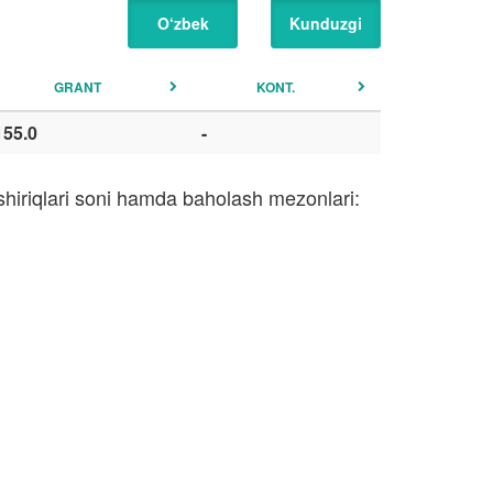
O‘zbek
Kunduzgi
GRANT
KONT.
155.0
-
shiriqlari soni hamda baholash mezonlari: