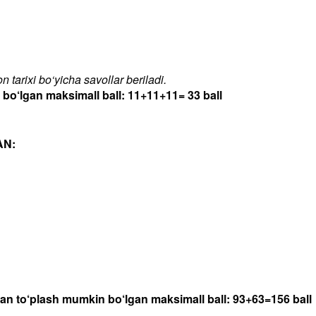
 tarixi bo‘yicha savollar beriladi.
‘lgan maksimall ball: 11+11+11= 33 ball
AN:
dan to‘plash mumkin bo‘lgan maksimall ball: 93+63=156 ball