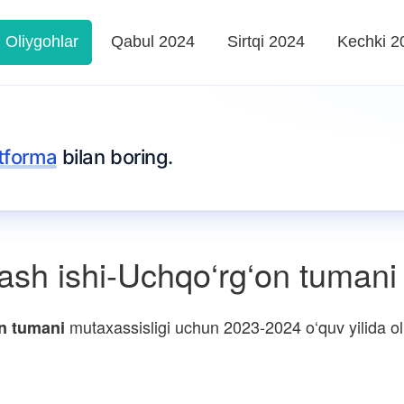
Oliygohlar
Qabul 2024
Sirtqi 2024
Kechki 2
tforma
bilan boring.
sh ishi-Uchqo‘rg‘on tumani
mutaxassisligi uchun 2023-2024 o‘quv yilida oli
n tumani