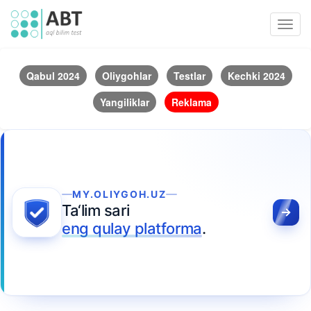
Toggl
navig
Qabul 2024
Oliygohlar
Testlar
Kechki 2024
Yangiliklar
Reklama
MY.OLIYGOH.UZ
Ta‘lim sari
eng qulay platforma
.