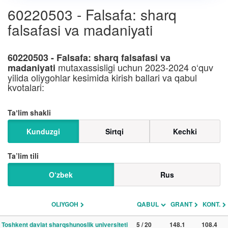
60220503 - Falsafa: sharq
falsafasi va madaniyati
60220503 - Falsafa: sharq falsafasi va
mutaxassisligi uchun 2023-2024 o‘quv
madaniyati
yilida oliygohlar kesimida kirish ballari va qabul
kvotalari:
Taʼlim shakli
Kunduzgi
Sirtqi
Kechki
Ta’lim tili
O‘zbek
Rus
OLIYGOH
QABUL
GRANT
KONT.
Toshkent davlat sharqshunoslik universiteti
5 / 20
148.1
108.4