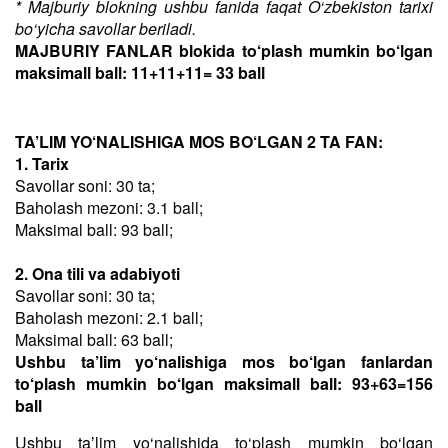
* Majburiy blokning ushbu fanida faqat O‘zbekiston tarixi
bo‘yicha savollar beriladi.
MAJBURIY FANLAR blokida to‘plash mumkin bo‘lgan
maksimall ball: 11+11+11= 33 ball
TA’LIM YO‘NALISHIGA MOS BO‘LGAN 2 TA FAN:
1. Tarix
Savollar soni: 30 ta;
Baholash mezoni: 3.1 ball;
Maksimal ball: 93 ball;
2. Ona tili va adabiyoti
Savollar soni: 30 ta;
Baholash mezoni: 2.1 ball;
Maksimal ball: 63 ball;
Ushbu ta’lim yo‘nalishiga mos bo‘lgan fanlardan
to‘plash mumkin bo‘lgan maksimall ball: 93+63=156
ball
Ushbu taʼlim yo‘nalishida to‘plash mumkin bo‘lgan