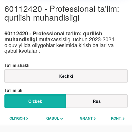
60112420 - Professional taʼlim:
qurilish muhandisligi
60112420 - Professional taʼlim: qurilish
mutaxassisligi uchun 2023-2024
muhandisligi
o‘quv yilida oliygohlar kesimida kirish ballari va
qabul kvotalari:
Taʼlim shakli
Kechki
Ta’lim tili
O‘zbek
Rus
OLIYGOH
QABUL
GRANT
KONT.