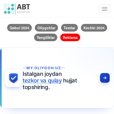
Toggl
navig
Qabul 2024
Oliygohlar
Testlar
Kechki 2024
Yangiliklar
Reklama
MY.OLIYGOH.UZ
Istalgan joydan
tezkor va qulay
hujjat
topshiring.