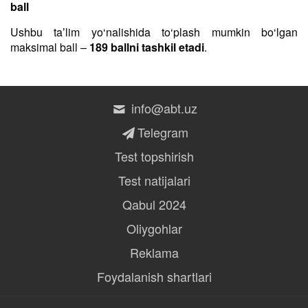
ball
Ushbu taʼlim yo‘nalishida to‘plash mumkin bo‘lgan
maksimal ball –
189 ballni tashkil etadi
.
info@abt.uz
Telegram
Test topshirish
Test natijalari
Qabul 2024
Oliygohlar
Reklama
Foydalanish shartlari