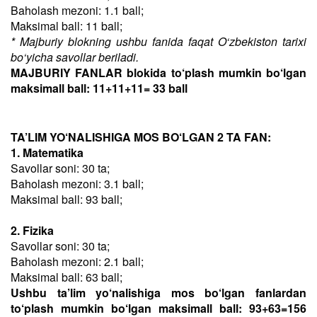
Baholash mezoni: 1.1 ball;
Maksimal ball: 11 ball;
* Majburiy blokning ushbu fanida faqat O‘zbekiston tarixi
bo‘yicha savollar beriladi.
MAJBURIY FANLAR blokida to‘plash mumkin bo‘lgan
maksimall ball: 11+11+11= 33 ball
TA’LIM YO‘NALISHIGA MOS BO‘LGAN 2 TA FAN:
1. Matematika
Savollar soni: 30 ta;
Baholash mezoni: 3.1 ball;
Maksimal ball: 93 ball;
2. Fizika
Savollar soni: 30 ta;
Baholash mezoni: 2.1 ball;
Maksimal ball: 63 ball;
Ushbu ta’lim yo‘nalishiga mos bo‘lgan fanlardan
to‘plash mumkin bo‘lgan maksimall ball: 93+63=156