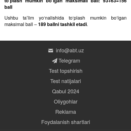
to‘plash mumkin bo‘lgan maksimall ball: 93+63=156
ball
Ushbu taʼlim yo‘nalishida to‘plash mumkin bo‘lgan
maksimal ball –
189 ballni tashkil etadi
.
info@abt.uz
Telegram
Test topshirish
Test natijalari
Qabul 2024
Oliygohlar
Reklama
Foydalanish shartlari