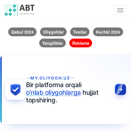
Toggl
navig
Qabul 2024
Oliygohlar
Testlar
Kechki 2024
Yangiliklar
Reklama
MY.OLIYGOH.UZ
Bir platforma orqali
o‘nlab oliygohlarga
hujjat
topshiring.