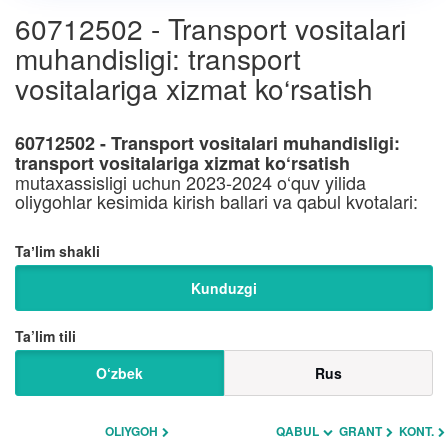
60712502 - Transport vositalari
muhandisligi: transport
vositalariga xizmat ko‘rsatish
60712502 - Transport vositalari muhandisligi:
transport vositalariga xizmat ko‘rsatish
mutaxassisligi uchun 2023-2024 o‘quv yilida
oliygohlar kesimida kirish ballari va qabul kvotalari:
Taʼlim shakli
Kunduzgi
Ta’lim tili
O‘zbek
Rus
OLIYGOH
QABUL
GRANT
KONT.