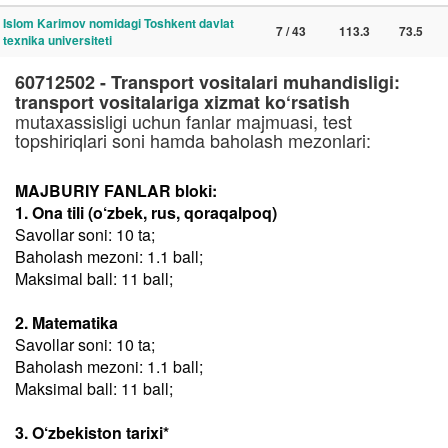
Islom Karimov nomidagi Toshkent davlat
7 / 43
113.3
73.5
texnika universiteti
60712502 - Transport vositalari muhandisligi:
transport vositalariga xizmat ko‘rsatish
mutaxassisligi uchun fanlar majmuasi, test
topshiriqlari soni hamda baholash mezonlari:
MAJBURIY FANLAR bloki:
1. Ona tili (o‘zbek, rus, qoraqalpoq)
Savollar soni: 10 ta;
Baholash mezoni: 1.1 ball;
Maksimal ball: 11 ball;
2. Matematika
Savollar soni: 10 ta;
Baholash mezoni: 1.1 ball;
Maksimal ball: 11 ball;
3. O‘zbekiston tarixi*