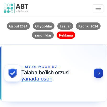
Toggl
navig
Qabul 2024
Oliygohlar
Testlar
Kechki 2024
Yangiliklar
Reklama
MY.OLIYGOH.UZ
Talaba bo‘lish orzusi
yanada oson
.