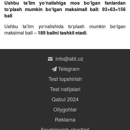
Ushbu ta’lim yo‘nalishiga mos bo‘lgan fanlardan
to‘plash mumkin bo‘lgan maksimall ball: 93+63=156
ball
Ushbu taʼlim yo‘nalishida to‘plash mumkin bo‘lgan
maksimal ball –
189 ballni tashkil etadi
.
info@abt.uz
Telegram
Test topshirish
Test natijalari
Qabul 2024
Oliygohlar
Reklama
Foydalanish shartlari