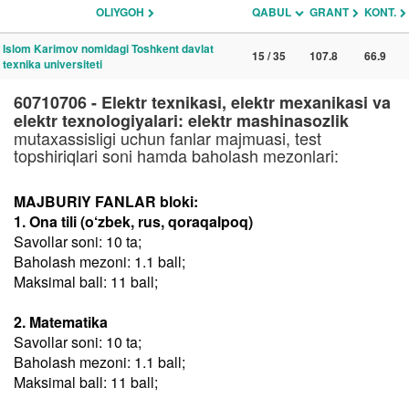
OLIYGOH
QABUL
GRANT
KONT.
Islom Karimov nomidagi Toshkent davlat
15 / 35
107.8
66.9
texnika universiteti
60710706 - Elektr texnikasi, elektr mexanikasi va
elektr texnologiyalari: elektr mashinasozlik
mutaxassisligi uchun fanlar majmuasi, test
topshiriqlari soni hamda baholash mezonlari:
MAJBURIY FANLAR bloki:
1. Ona tili (o‘zbek, rus, qoraqalpoq)
Savollar soni: 10 ta;
Baholash mezoni: 1.1 ball;
Maksimal ball: 11 ball;
2. Matematika
Savollar soni: 10 ta;
Baholash mezoni: 1.1 ball;
Maksimal ball: 11 ball;