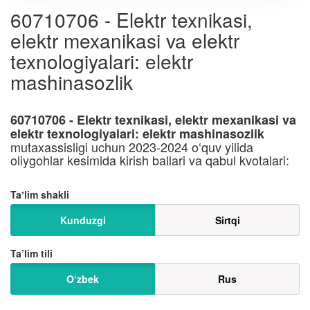
60710706 - Elektr texnikasi,
elektr mexanikasi va elektr
texnologiyalari: elektr
mashinasozlik
60710706 - Elektr texnikasi, elektr mexanikasi va
elektr texnologiyalari: elektr mashinasozlik
mutaxassisligi uchun 2023-2024 o‘quv yilida
oliygohlar kesimida kirish ballari va qabul kvotalari:
Taʼlim shakli
Kunduzgi
Sirtqi
Ta’lim tili
O‘zbek
Rus