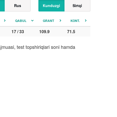
Rus
Kunduzgi
Sirtqi
QABUL
GRANT
KONT.
17 / 33
109.9
71.5
muasi, test topshiriqlari soni hamda