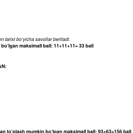
 tarixi bo‘yicha savollar beriladi.
‘lgan maksimall ball: 11+11+11= 33 ball
AN:
dan to‘plash mumkin bo‘lgan maksimall ball: 93+63=156 ball