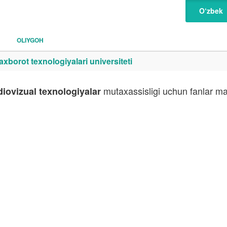
O‘zbek
OLIYGOH
orot texnologiyalari universiteti
mutaxassisligi uchun fanlar maj
diovizual texnologiyalar