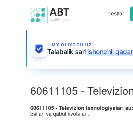
Testlar
MY.OLIYGOH.UZ
Talabalik sari
ishonchli qada
60611105 - Televizion 
60611105 - Televizion texnologiyalar: au
ballari va qabul kvotalari: