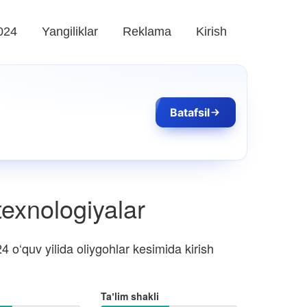
024
Yangiliklar
Reklama
Kirish
Batafsil
texnologiyalar
o‘quv yilida oliygohlar kesimida kirish
Taʼlim shakli