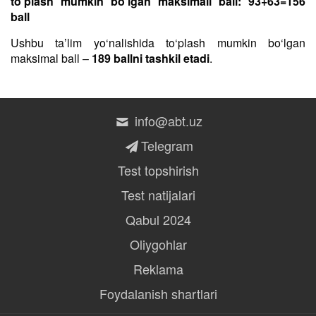
to‘plash mumkin bo‘lgan maksimall ball: 93+63=156
ball
Ushbu taʼlim yo‘nalishida to‘plash mumkin bo‘lgan
maksimal ball –
189 ballni tashkil etadi
.
info@abt.uz
Telegram
Test topshirish
Test natijalari
Qabul 2024
Oliygohlar
Reklama
Foydalanish shartlari