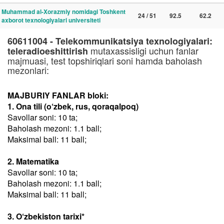
Muhammad al-Xorazmiy nomidagi Toshkent
24 / 51
92.5
62.2
axborot texnologiyalari universiteti
60611004 - Telekommunikatsiya texnologiyalari:
mutaxassisligi uchun fanlar
teleradioeshittirish
majmuasi, test topshiriqlari soni hamda baholash
mezonlari:
MAJBURIY FANLAR bloki:
1. Ona tili (o‘zbek, rus, qoraqalpoq)
Savollar soni: 10 ta;
Baholash mezoni: 1.1 ball;
Maksimal ball: 11 ball;
2. Matematika
Savollar soni: 10 ta;
Baholash mezoni: 1.1 ball;
Maksimal ball: 11 ball;
3. O‘zbekiston tarixi*