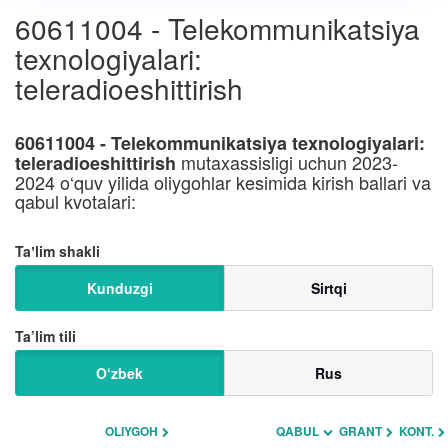
60611004 - Telekommunikatsiya
texnologiyalari:
teleradioeshittirish
60611004 - Telekommunikatsiya texnologiyalari:
mutaxassisligi uchun 2023-
teleradioeshittirish
2024 o‘quv yilida oliygohlar kesimida kirish ballari va
qabul kvotalari:
Taʼlim shakli
Kunduzgi
Sirtqi
Ta’lim tili
O‘zbek
Rus
OLIYGOH
QABUL
GRANT
KONT.