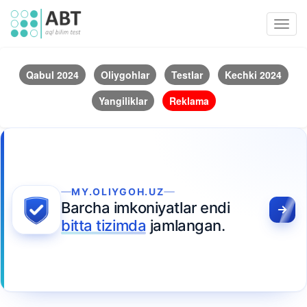
Toggl
navig
Qabul 2024
Oliygohlar
Testlar
Kechki 2024
Yangiliklar
Reklama
MY.OLIYGOH.UZ
Barcha imkoniyatlar endi
bitta tizimda
jamlangan.