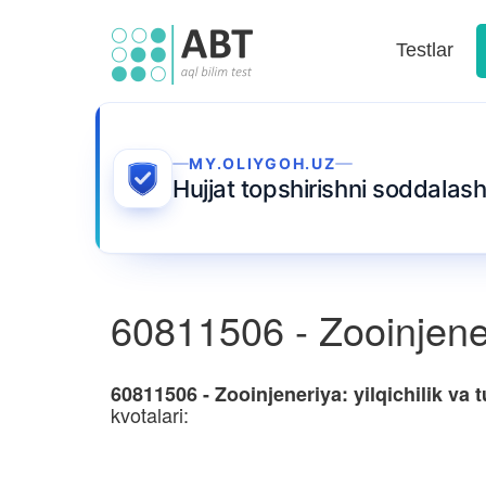
Testlar
MY.OLIYGOH.UZ
Hujjat topshirishni soddalash
60811506 - Zooinjeneri
60811506 - Zooinjeneriya: yilqichilik va t
kvotalari: