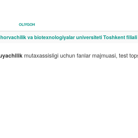
OLIYGOH
orvachilik va biotexnologiyalar universiteti Toshkent filiali
mutaxassisligi uchun fanlar majmuasi, test top
uyachilik