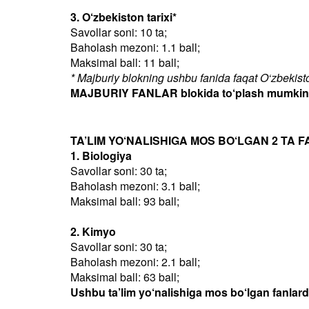
3. O‘zbekiston tarixi*
Savollar soni: 10 ta;
Baholash mezoni: 1.1 ball;
Maksimal ball: 11 ball;
* Majburiy blokning ushbu fanida faqat O‘zbekiston
MAJBURIY FANLAR blokida to‘plash mumkin bo
TA’LIM YO‘NALISHIGA MOS BO‘LGAN 2 TA F
1. Biologiya
Savollar soni: 30 ta;
Baholash mezoni: 3.1 ball;
Maksimal ball: 93 ball;
2. Kimyo
Savollar soni: 30 ta;
Baholash mezoni: 2.1 ball;
Maksimal ball: 63 ball;
Ushbu ta’lim yo‘nalishiga mos bo‘lgan fanlar