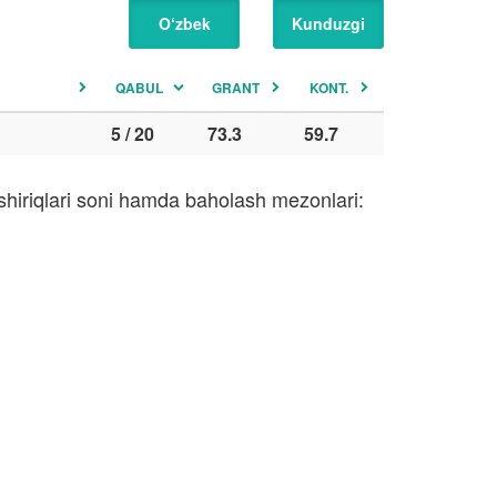
O‘zbek
Kunduzgi
QABUL
GRANT
KONT.
5 / 20
73.3
59.7
shiriqlari soni hamda baholash mezonlari: