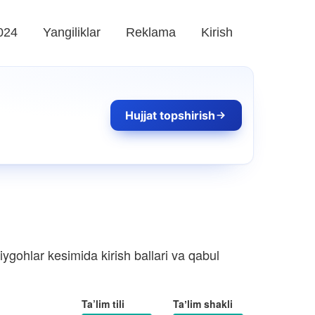
024
Yangiliklar
Reklama
Kirish
Hujjat topshirish
ygohlar kesimida kirish ballari va qabul
Ta’lim tili
Taʼlim shakli