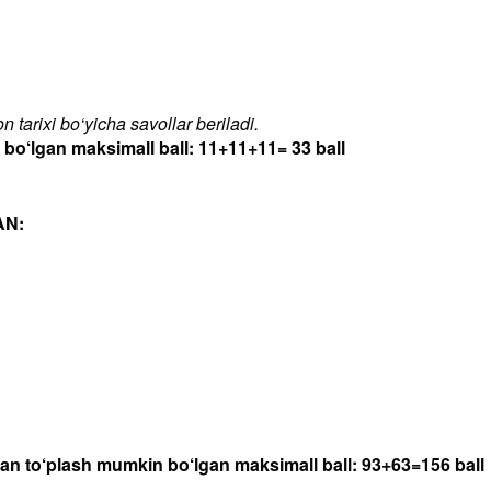
 tarixi bo‘yicha savollar beriladi.
‘lgan maksimall ball: 11+11+11= 33 ball
AN:
dan to‘plash mumkin bo‘lgan maksimall ball: 93+63=156 ball