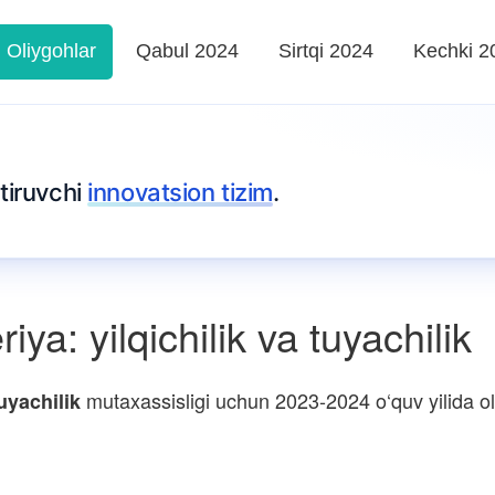
Oliygohlar
Qabul 2024
Sirtqi 2024
Kechki 2
tiruvchi
innovatsion tizim
.
ya: yilqichilik va tuyachilik
mutaxassisligi uchun 2023-2024 o‘quv yilida oli
uyachilik