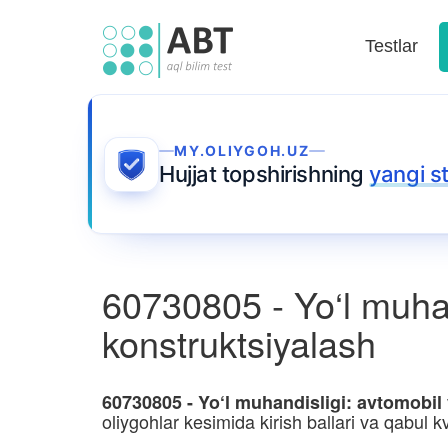
Testlar
MY.OLIYGOH.UZ
Hujjat topshirishning
yangi s
60730805 - Yo‘l muhand
konstruktsiyalash
60730805 - Yo‘l muhandisligi: avtomobil 
oliygohlar kesimida kirish ballari va qabul kv