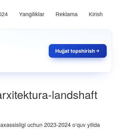
024
Yangiliklar
Reklama
Kirish
Hujjat topshirish
arxitektura-landshaft
xassisligi uchun 2023-2024 o‘quv yilida