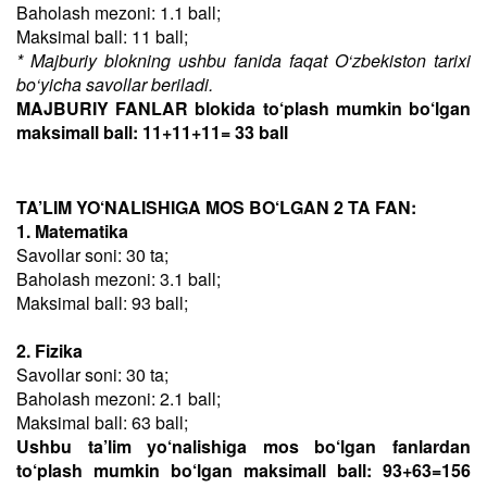
Baholash mezoni: 1.1 ball;
Maksimal ball: 11 ball;
* Majburiy blokning ushbu fanida faqat O‘zbekiston tarixi
bo‘yicha savollar beriladi.
MAJBURIY FANLAR blokida to‘plash mumkin bo‘lgan
maksimall ball: 11+11+11= 33 ball
TA’LIM YO‘NALISHIGA MOS BO‘LGAN 2 TA FAN:
1. Matematika
Savollar soni: 30 ta;
Baholash mezoni: 3.1 ball;
Maksimal ball: 93 ball;
2. Fizika
Savollar soni: 30 ta;
Baholash mezoni: 2.1 ball;
Maksimal ball: 63 ball;
Ushbu ta’lim yo‘nalishiga mos bo‘lgan fanlardan
to‘plash mumkin bo‘lgan maksimall ball: 93+63=156