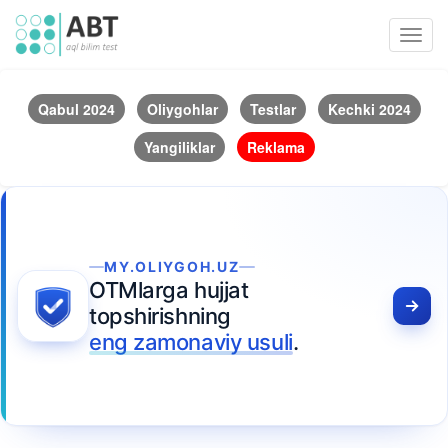
Toggl
navig
Qabul 2024
Oliygohlar
Testlar
Kechki 2024
Yangiliklar
Reklama
MY.OLIYGOH.UZ
OTMlarga hujjat
topshirishning
eng zamonaviy usuli
.