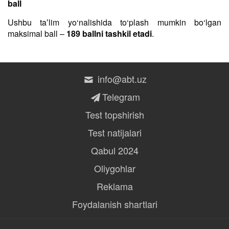
ball
Ushbu taʼlim yo‘nalishida to‘plash mumkin bo‘lgan
maksimal ball –
189 ballni tashkil etadi
.
info@abt.uz
Telegram
Test topshirish
Test natijalari
Qabul 2024
Oliygohlar
Reklama
Foydalanish shartlari