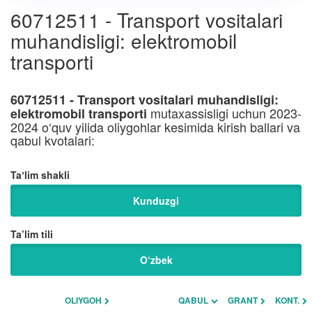
60712511 - Transport vositalari
muhandisligi: elektromobil
transporti
60712511 - Transport vositalari muhandisligi:
mutaxassisligi uchun 2023-
elektromobil transporti
2024 o‘quv yilida oliygohlar kesimida kirish ballari va
qabul kvotalari:
Taʼlim shakli
Kunduzgi
Ta’lim tili
O‘zbek
OLIYGOH
QABUL
GRANT
KONT.