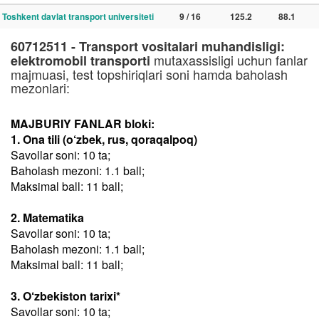
Toshkent davlat transport universiteti
9 / 16
125.2
88.1
60712511 - Transport vositalari muhandisligi:
mutaxassisligi uchun fanlar
elektromobil transporti
majmuasi, test topshiriqlari soni hamda baholash
mezonlari:
MAJBURIY FANLAR bloki:
1. Ona tili (o‘zbek, rus, qoraqalpoq)
Savollar soni: 10 ta;
Baholash mezoni: 1.1 ball;
Maksimal ball: 11 ball;
2. Matematika
Savollar soni: 10 ta;
Baholash mezoni: 1.1 ball;
Maksimal ball: 11 ball;
3. O‘zbekiston tarixi*
Savollar soni: 10 ta;