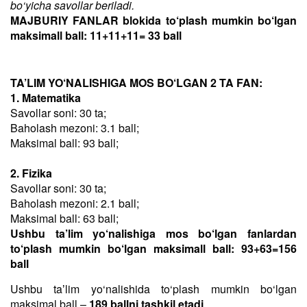
bo‘yicha savollar beriladi.
MAJBURIY FANLAR blokida to‘plash mumkin bo‘lgan
maksimall ball: 11+11+11= 33 ball
TA’LIM YO‘NALISHIGA MOS BO‘LGAN 2 TA FAN:
1. Matematika
Savollar soni: 30 ta;
Baholash mezoni: 3.1 ball;
Maksimal ball: 93 ball;
2. Fizika
Savollar soni: 30 ta;
Baholash mezoni: 2.1 ball;
Maksimal ball: 63 ball;
Ushbu ta’lim yo‘nalishiga mos bo‘lgan fanlardan
to‘plash mumkin bo‘lgan maksimall ball: 93+63=156
ball
Ushbu taʼlim yo‘nalishida to‘plash mumkin bo‘lgan
maksimal ball –
189 ballni tashkil etadi
.