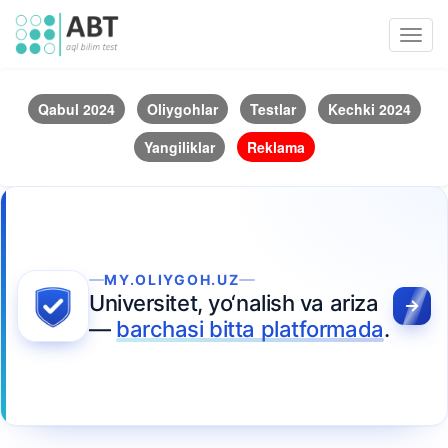
Toggl
navig
Qabul 2024
Oliygohlar
Testlar
Kechki 2024
Yangiliklar
Reklama
MY.OLIYGOH.UZ
Universitet, yo‘nalish va ariza
—
barchasi bitta platformada
.