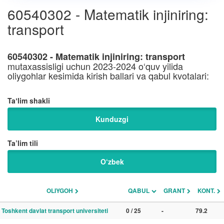
60540302 - Matematik injiniring:
transport
60540302 - Matematik injiniring: transport
mutaxassisligi uchun 2023-2024 o‘quv yilida
oliygohlar kesimida kirish ballari va qabul kvotalari:
Taʼlim shakli
Kunduzgi
Ta’lim tili
O‘zbek
OLIYGOH
QABUL
GRANT
KONT.
Toshkent davlat transport universiteti
0 / 25
-
79.2