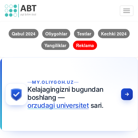
Toggl
navig
Qabul 2024
Oliygohlar
Testlar
Kechki 2024
Yangiliklar
Reklama
MY.OLIYGOH.UZ
Kelajagingizni bugundan
boshlang —
orzudagi universitet
sari.