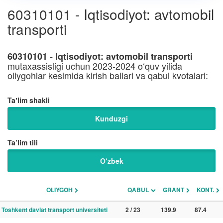
60310101 - Iqtisodiyot: avtomobil
transporti
60310101 - Iqtisodiyot: avtomobil transporti
mutaxassisligi uchun 2023-2024 o‘quv yilida
oliygohlar kesimida kirish ballari va qabul kvotalari:
Taʼlim shakli
Kunduzgi
Ta’lim tili
O‘zbek
OLIYGOH
QABUL
GRANT
KONT.
Toshkent davlat transport universiteti
2 / 23
139.9
87.4