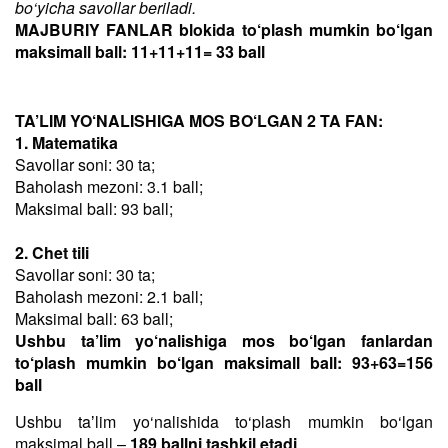
bo‘yicha savollar beriladi.
MAJBURIY FANLAR blokida to‘plash mumkin bo‘lgan
maksimall ball: 11+11+11= 33 ball
TA’LIM YO‘NALISHIGA MOS BO‘LGAN 2 TA FAN:
1. Matematika
Savollar soni: 30 ta;
Baholash mezoni: 3.1 ball;
Maksimal ball: 93 ball;
2. Chet tili
Savollar soni: 30 ta;
Baholash mezoni: 2.1 ball;
Maksimal ball: 63 ball;
Ushbu ta’lim yo‘nalishiga mos bo‘lgan fanlardan
to‘plash mumkin bo‘lgan maksimall ball: 93+63=156
ball
Ushbu taʼlim yo‘nalishida to‘plash mumkin bo‘lgan
maksimal ball –
189 ballni tashkil etadi
.