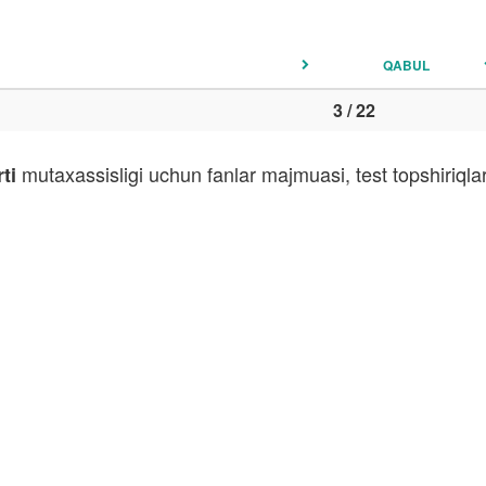
QABUL
3 / 22
mutaxassisligi uchun fanlar majmuasi, test topshiriql
ti