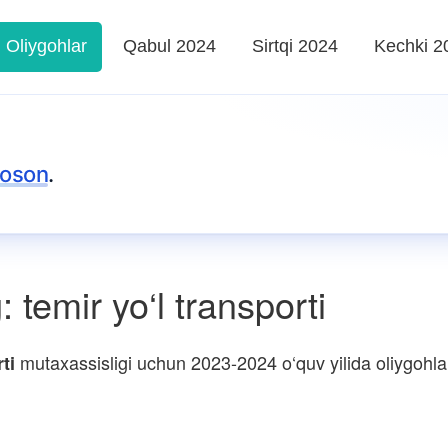
Oliygohlar
Qabul 2024
Sirtqi 2024
Kechki 2
 oson
.
temir yo‘l transporti
mutaxassisligi uchun 2023-2024 o‘quv yilida oliygohlar 
ti