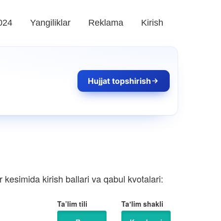
024
Yangiliklar
Reklama
Kirish
Hujjat topshirish
kesimida kirish ballari va qabul kvotalari:
Ta’lim tili
Taʼlim shakli