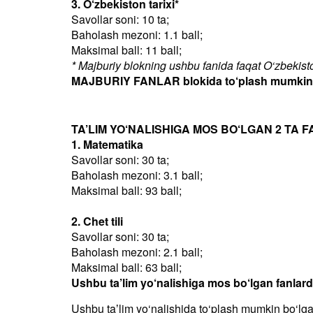
3. O‘zbekiston tarixi*
Savollar soni: 10 ta;
Baholash mezoni: 1.1 ball;
Maksimal ball: 11 ball;
* Majburiy blokning ushbu fanida faqat O‘zbekiston
MAJBURIY FANLAR blokida to‘plash mumkin bo
TA’LIM YO‘NALISHIGA MOS BO‘LGAN 2 TA F
1. Matematika
Savollar soni: 30 ta;
Baholash mezoni: 3.1 ball;
Maksimal ball: 93 ball;
2. Chet tili
Savollar soni: 30 ta;
Baholash mezoni: 2.1 ball;
Maksimal ball: 63 ball;
Ushbu ta’lim yo‘nalishiga mos bo‘lgan fanlar
Ushbu taʼlim yo‘nalishida to‘plash mumkin bo‘lg