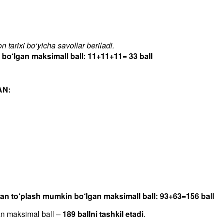
 tarixi bo‘yicha savollar beriladi.
‘lgan maksimall ball: 11+11+11= 33 ball
AN:
dan to‘plash mumkin bo‘lgan maksimall ball: 93+63=156 ball
an maksimal ball –
189 ballni tashkil etadi
.