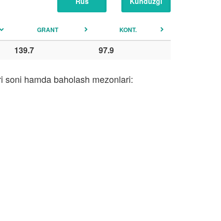
Rus
Kunduzgi
GRANT
KONT.
139.7
97.9
ari soni hamda baholash mezonlari: