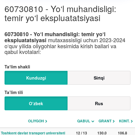
60730810 - Yo‘l muhandisligi:
temir yo‘l ekspluatatsiyasi
60730810 - Yo‘l muhandisligi: temir yo‘l
mutaxassisligi uchun 2023-2024
ekspluatatsiyasi
o‘quv yilida oliygohlar kesimida kirish ballari va
qabul kvotalari:
Taʼlim shakli
Kunduzgi
Sirtqi
Ta’lim tili
O‘zbek
Rus
OLIYGOH
QABUL
GRANT
KONT.
Toshkent davlat transport universiteti
12 / 13
130.0
106.8