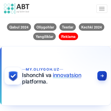
Toggl
navig
Qabul 2024
Oliygohlar
Testlar
Kechki 2024
Yangiliklar
Reklama
MY.OLIYGOH.UZ
Ishonchli va
innovatsion
platforma.