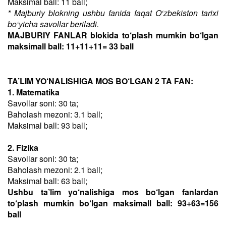
Maksimal ball: 11 ball;
* Majburiy blokning ushbu fanida faqat O‘zbekiston tarixi
bo‘yicha savollar beriladi.
MAJBURIY FANLAR blokida to‘plash mumkin bo‘lgan
maksimall ball: 11+11+11= 33 ball
TA’LIM YO‘NALISHIGA MOS BO‘LGAN 2 TA FAN:
1. Matematika
Savollar soni: 30 ta;
Baholash mezoni: 3.1 ball;
Maksimal ball: 93 ball;
2. Fizika
Savollar soni: 30 ta;
Baholash mezoni: 2.1 ball;
Maksimal ball: 63 ball;
Ushbu ta’lim yo‘nalishiga mos bo‘lgan fanlardan
to‘plash mumkin bo‘lgan maksimall ball: 93+63=156
ball