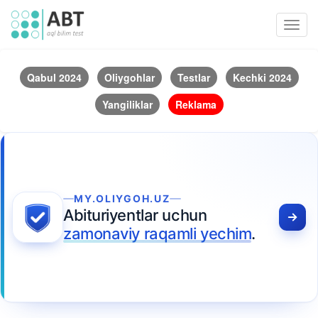
Toggl
navig
Qabul 2024
Oliygohlar
Testlar
Kechki 2024
Yangiliklar
Reklama
MY.OLIYGOH.UZ
Abituriyentlar uchun
zamonaviy raqamli yechim
.