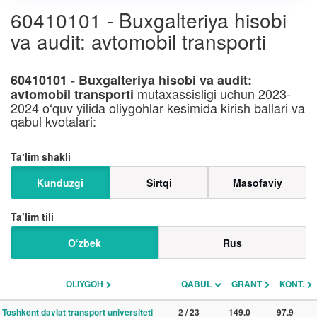
60410101 - Buxgalteriya hisobi
va audit: avtomobil transporti
60410101 - Buxgalteriya hisobi va audit:
mutaxassisligi uchun 2023-
avtomobil transporti
2024 o‘quv yilida oliygohlar kesimida kirish ballari va
qabul kvotalari:
Taʼlim shakli
Kunduzgi
Sirtqi
Masofaviy
Ta’lim tili
O‘zbek
Rus
OLIYGOH
QABUL
GRANT
KONT.
Toshkent davlat transport universiteti
2 / 23
149.0
97.9