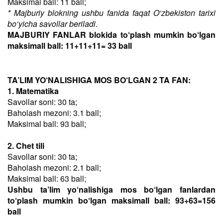
Maksimal ball: 11 ball;
* Majburiy blokning ushbu fanida faqat O‘zbekiston tarixi
bo‘yicha savollar beriladi.
MAJBURIY FANLAR blokida to‘plash mumkin bo‘lgan
maksimall ball: 11+11+11= 33 ball
TA’LIM YO‘NALISHIGA MOS BO‘LGAN 2 TA FAN:
1. Matematika
Savollar soni: 30 ta;
Baholash mezoni: 3.1 ball;
Maksimal ball: 93 ball;
2. Chet tili
Savollar soni: 30 ta;
Baholash mezoni: 2.1 ball;
Maksimal ball: 63 ball;
Ushbu ta’lim yo‘nalishiga mos bo‘lgan fanlardan
to‘plash mumkin bo‘lgan maksimall ball: 93+63=156
ball