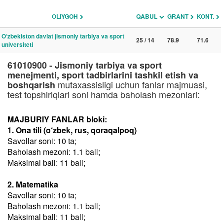
OLIYGOH
QABUL
GRANT
KONT.
O‘zbekiston davlat jismoniy tarbiya va sport
25 / 14
78.9
71.6
universiteti
61010900 - Jismoniy tarbiya va sport
menejmenti, sport tadbirlarini tashkil etish va
mutaxassisligi uchun fanlar majmuasi,
boshqarish
test topshiriqlari soni hamda baholash mezonlari:
MAJBURIY FANLAR bloki:
1. Ona tili (o‘zbek, rus, qoraqalpoq)
Savollar soni: 10 ta;
Baholash mezoni: 1.1 ball;
Maksimal ball: 11 ball;
2. Matematika
Savollar soni: 10 ta;
Baholash mezoni: 1.1 ball;
Maksimal ball: 11 ball;