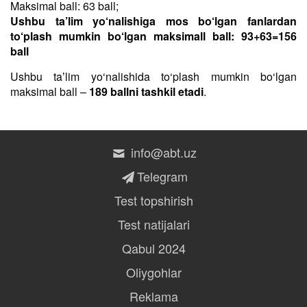
Maksimal ball: 63 ball;
Ushbu ta’lim yo‘nalishiga mos bo‘lgan fanlardan
to‘plash mumkin bo‘lgan maksimall ball: 93+63=156
ball
Ushbu taʼlim yo‘nalishida to‘plash mumkin bo‘lgan
maksimal ball –
189 ballni tashkil etadi
.
info@abt.uz
Telegram
Test topshirish
Test natijalari
Qabul 2024
Oliygohlar
Reklama