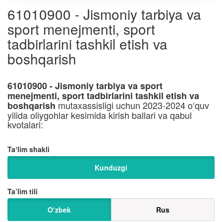
61010900 - Jismoniy tarbiya va
sport menejmenti, sport
tadbirlarini tashkil etish va
boshqarish
61010900 - Jismoniy tarbiya va sport
menejmenti, sport tadbirlarini tashkil etish va
mutaxassisligi uchun 2023-2024 o‘quv
boshqarish
yilida oliygohlar kesimida kirish ballari va qabul
kvotalari:
Taʼlim shakli
Kunduzgi
Ta’lim tili
O‘zbek
Rus