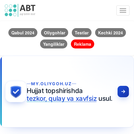
Toggl
navig
Qabul 2024
Oliygohlar
Testlar
Kechki 2024
Yangiliklar
Reklama
MY.OLIYGOH.UZ
Hujjat topshirishda
tezkor, qulay va xavfsiz
usul.