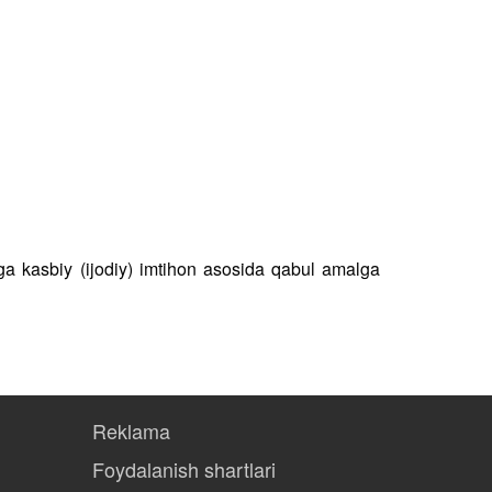
higa kasbiy (ijodiy) imtihon asosida qabul amalga
Reklama
Foydalanish shartlari