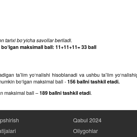
 tarixi bo‘yicha savollar beriladi.
‘lgan maksimall ball: 11+11+11= 33 ball
iladigan taʼlim yo‘nalishi hisoblanadi va ushbu taʼlim yo‘nalis
h mumkin bo‘lgan maksimal ball -
156 ballni tashkil etadi.
an maksimal ball –
189 ballni tashkil etadi
.
opshirish
Qabul 2024
tijalari
Oliygohlar