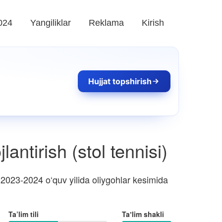
024
Yangiliklar
Reklama
Kirish
Hujjat topshirish
lantirish (stol tennisi)
2023-2024 o‘quv yilida oliygohlar kesimida
Ta’lim tili
Taʼlim shakli