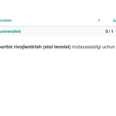
LIYGOH
Q
niversiteti
0 / 1
mutaxassisligi uchun f
rtini rivojlantirish (stol tennisi)