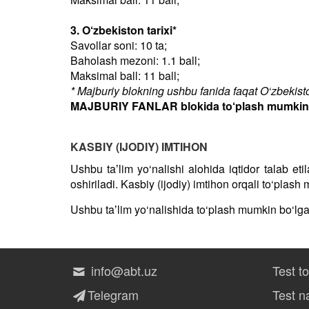
3. O‘zbekiston tarixi*
Savollar soni: 10 ta;
Baholash mezoni: 1.1 ball;
Maksimal ball: 11 ball;
* Majburiy blokning ushbu fanida faqat O‘zbekiston
MAJBURIY FANLAR blokida to‘plash mumkin bo
KASBIY (IJODIY) IMTIHON
Ushbu taʼlim yo‘nalishi alohida iqtidor talab et
oshiriladi. Kasbiy (ijodiy) imtihon orqali to‘plas
Ushbu taʼlim yo‘nalishida to‘plash mumkin bo‘lg
info@abt.uz
Test t
Telegram
Test na