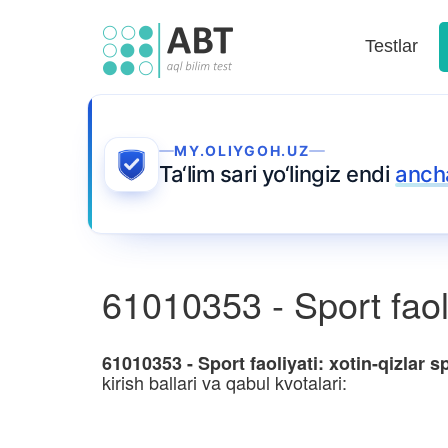
Testlar
MY.OLIYGOH.UZ
Ta‘lim sari yo‘lingiz endi
anch
61010353 - Sport faoliya
61010353 - Sport faoliyati: xotin-qizlar spo
kirish ballari va qabul kvotalari: