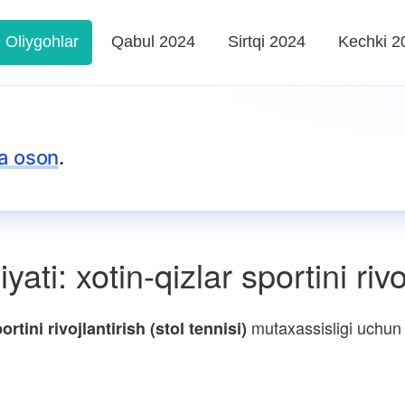
Oliygohlar
Qabul 2024
Sirtqi 2024
Kechki 2
a oson
.
ti: xotin-qizlar sportini rivoj
mutaxassisligi uchun 
rtini rivojlantirish (stol tennisi)