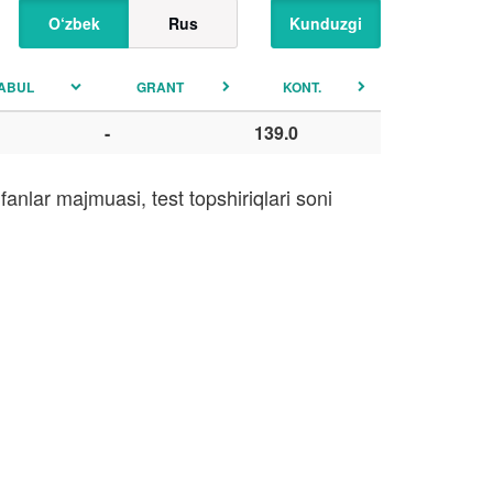
O‘zbek
Rus
Kunduzgi
ABUL
GRANT
KONT.
-
139.0
anlar majmuasi, test topshiriqlari soni