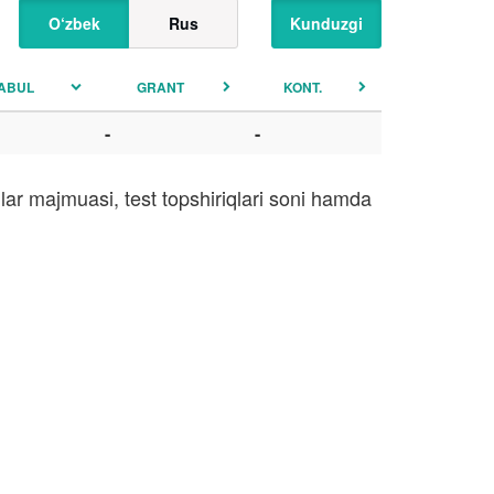
O‘zbek
Rus
Kunduzgi
ABUL
GRANT
KONT.
-
-
lar majmuasi, test topshiriqlari soni hamda