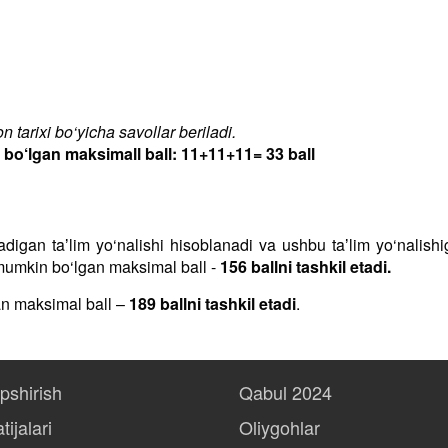
 tarixi bo‘yicha savollar beriladi.
‘lgan maksimall ball: 11+11+11= 33 ball
iladigan taʼlim yo‘nalishi hisoblanadi va ushbu taʼlim yo‘nalis
h mumkin bo‘lgan maksimal ball -
156 ballni tashkil etadi.
an maksimal ball –
189 ballni tashkil etadi
.
opshirish
Qabul 2024
tijalari
Oliygohlar