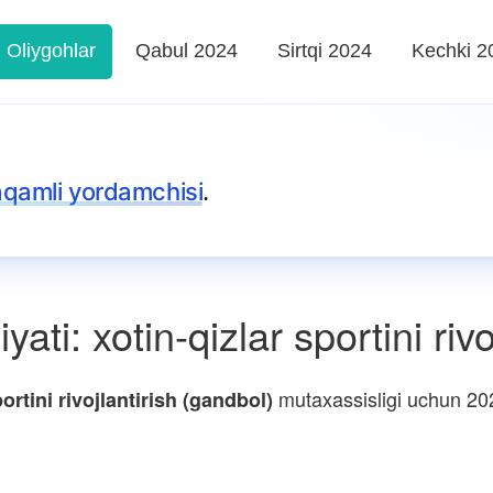
Oliygohlar
Qabul 2024
Sirtqi 2024
Kechki 2
aqamli yordamchisi
.
ati: xotin-qizlar sportini riv
mutaxassisligi uchun 202
ortini rivojlantirish (gandbol)