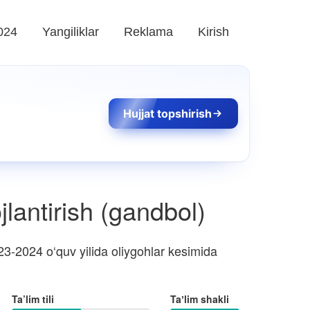
024
Yangiliklar
Reklama
Kirish
Hujjat topshirish
ojlantirish (gandbol)
3-2024 o‘quv yilida oliygohlar kesimida
Ta’lim tili
Taʼlim shakli