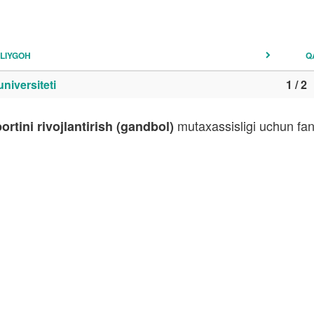
LIYGOH
Q
niversiteti
1 / 2
mutaxassisligi uchun fan
ortini rivojlantirish (gandbol)