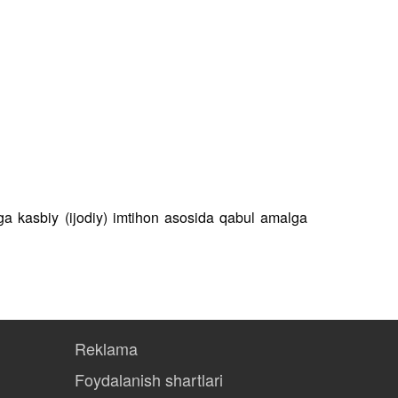
higa kasbiy (ijodiy) imtihon asosida qabul amalga
Reklama
Foydalanish shartlari