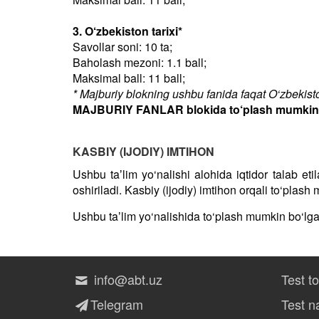
3. O‘zbekiston tarixi*
Savollar soni: 10 ta;
Baholash mezoni: 1.1 ball;
Maksimal ball: 11 ball;
* Majburiy blokning ushbu fanida faqat O‘zbekiston
MAJBURIY FANLAR blokida to‘plash mumkin bo
KASBIY (IJODIY) IMTIHON
Ushbu taʼlim yo‘nalishi alohida iqtidor talab et
oshiriladi. Kasbiy (ijodiy) imtihon orqali to‘plas
Ushbu taʼlim yo‘nalishida to‘plash mumkin bo‘lg
info@abt.uz
Test t
Telegram
Test na