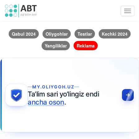
Toggl
navig
Qabul 2024
Oliygohlar
Testlar
Kechki 2024
Yangiliklar
Reklama
MY.OLIYGOH.UZ
Ta‘lim sari yo‘lingiz endi
ancha oson
.