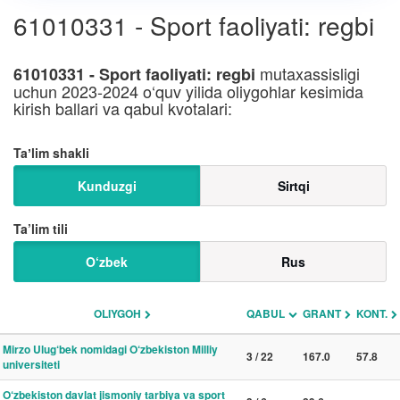
61010331 - Sport faoliyati: regbi
mutaxassisligi
61010331 - Sport faoliyati: regbi
uchun 2023-2024 o‘quv yilida oliygohlar kesimida
kirish ballari va qabul kvotalari:
Taʼlim shakli
Kunduzgi
Sirtqi
Ta’lim tili
O‘zbek
Rus
OLIYGOH
QABUL
GRANT
KONT.
Mirzo Ulug‘bek nomidagi O‘zbekiston Milliy
3 / 22
167.0
57.8
universiteti
O‘zbekiston davlat jismoniy tarbiya va sport