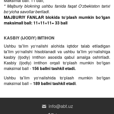
Maksimal ball: 11 ball;
* Majburiy blokning ushbu fanida faqat O‘zbekiston tarixi
bo‘yicha savollar beriladi.
MAJBURIY FANLAR blokida to‘plash mumkin bo‘lgan
maksimall ball: 11+11+11= 33 ball
KASBIY (IJODIY) IMTIHON
Ushbu taʼlim yo‘nalishi alohida iqtidor talab etiladigan
taʼlim yo‘nalishi hisoblanadi va ushbu taʼlim yo‘nalishiga
kasbiy (ijodiy) imtihon asosida qabul amalga oshiriladi.
Kasbiy (ijodiy) imtihon orqali to‘plash mumkin bo‘lgan
maksimal ball -
156 ballni tashkil etadi.
Ushbu taʼlim yo‘nalishida to‘plash mumkin bo‘lgan
maksimal ball –
189 ballni tashkil etadi
.
info@abt.uz