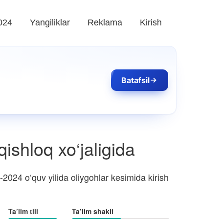
024
Yangiliklar
Reklama
Kirish
Batafsil
ishloq xo‘jaligida
2024 o‘quv yilida oliygohlar kesimida kirish
Ta’lim tili
Taʼlim shakli