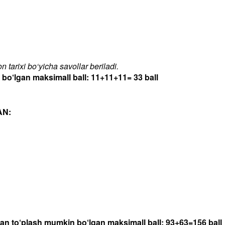
 tarixi bo‘yicha savollar beriladi.
‘lgan maksimall ball: 11+11+11= 33 ball
AN:
dan to‘plash mumkin bo‘lgan maksimall ball: 93+63=156 ball