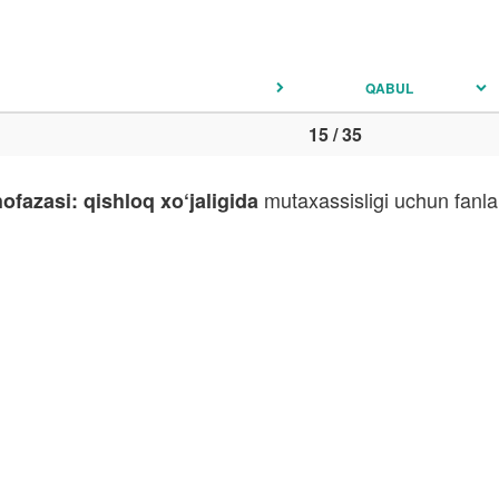
QABUL
15 / 35
mutaxassisligi uchun fanla
fazasi: qishloq xo‘jaligida