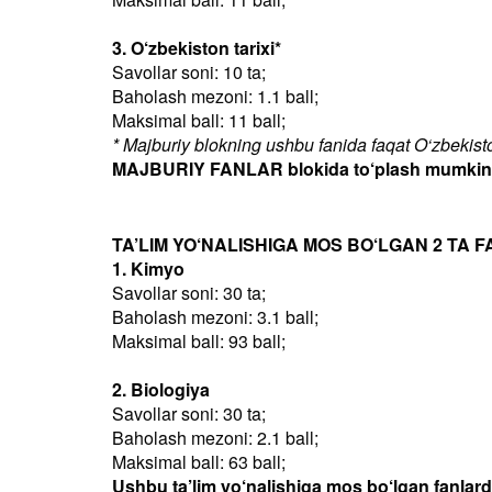
3. O‘zbekiston tarixi*
Savollar soni: 10 ta;
Baholash mezoni: 1.1 ball;
Maksimal ball: 11 ball;
* Majburiy blokning ushbu fanida faqat O‘zbekiston
MAJBURIY FANLAR blokida to‘plash mumkin bo
TA’LIM YO‘NALISHIGA MOS BO‘LGAN 2 TA F
1. Kimyo
Savollar soni: 30 ta;
Baholash mezoni: 3.1 ball;
Maksimal ball: 93 ball;
2. Biologiya
Savollar soni: 30 ta;
Baholash mezoni: 2.1 ball;
Maksimal ball: 63 ball;
Ushbu ta’lim yo‘nalishiga mos bo‘lgan fanlar