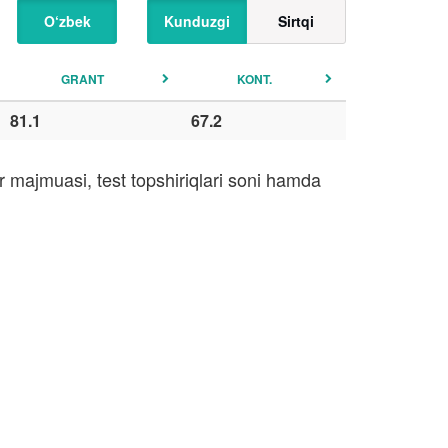
O‘zbek
Kunduzgi
Sirtqi
GRANT
KONT.
81.1
67.2
r majmuasi, test topshiriqlari soni hamda