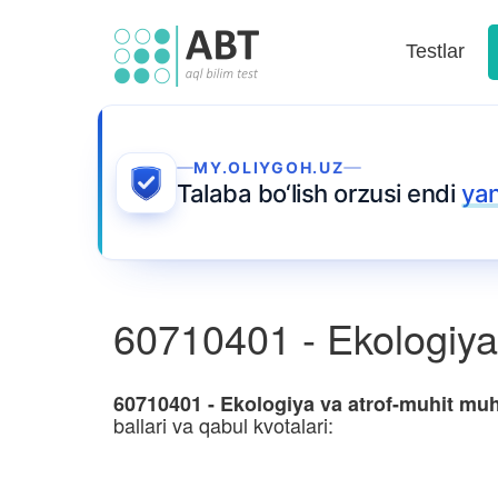
Testlar
MY.OLIYGOH.UZ
Talaba bo‘lish orzusi endi
ya
60710401 - Ekologiya 
60710401 - Ekologiya va atrof-muhit muho
ballari va qabul kvotalari: