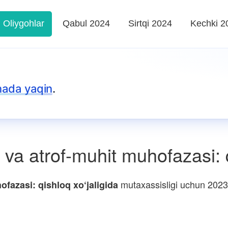
Oliygohlar
Qabul 2024
Sirtqi 2024
Kechki 2
nada yaqin
.
va atrof-muhit muhofazasi: q
mutaxassisligi uchun 2023-
fazasi: qishloq xo‘jaligida