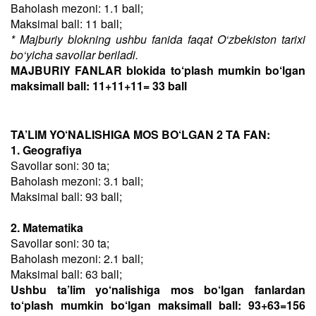
Baholash mezoni: 1.1 ball;
Maksimal ball: 11 ball;
* Majburiy blokning ushbu fanida faqat O‘zbekiston tarixi
bo‘yicha savollar beriladi.
MAJBURIY FANLAR blokida to‘plash mumkin bo‘lgan
maksimall ball: 11+11+11= 33 ball
TA’LIM YO‘NALISHIGA MOS BO‘LGAN 2 TA FAN:
1. Geografiya
Savollar soni: 30 ta;
Baholash mezoni: 3.1 ball;
Maksimal ball: 93 ball;
2. Matematika
Savollar soni: 30 ta;
Baholash mezoni: 2.1 ball;
Maksimal ball: 63 ball;
Ushbu ta’lim yo‘nalishiga mos bo‘lgan fanlardan
to‘plash mumkin bo‘lgan maksimall ball: 93+63=156