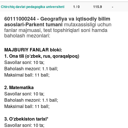
Chirchiq davlat pedagogika universiteti
1 / 0
115.9
-
60111000244 - Geografiya va iqtisodiy bilim
mutaxassisligi uchun
asoslari-Parkent tumani
fanlar majmuasi, test topshiriqlari soni hamda
baholash mezonlari:
MAJBURIY FANLAR bloki:
1. Ona tili (o‘zbek, rus, qoraqalpoq)
Savollar soni: 10 ta;
Baholash mezoni: 1.1 ball;
Maksimal ball: 11 ball;
2. Matematika
Savollar soni: 10 ta;
Baholash mezoni: 1.1 ball;
Maksimal ball: 11 ball;
3. O‘zbekiston tarixi*
Savollar soni: 10 ta;