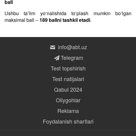
ball
Ushbu taʼlim yo‘nalishida to‘plash mumkin bo‘lgan
maksimal ball –
189 ballni tashkil etadi
.
info@abt.uz
Telegram
Test topshirish
Test natijalari
Qabul 2024
Oliygohlar
Reklama
Foydalanish shartlari