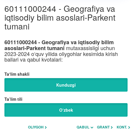
60111000244 - Geografiya va
iqtisodiy bilim asoslari-Parkent
tumani
60111000244 - Geografiya va iqtisodiy bilim
mutaxassisligi uchun
asoslari-Parkent tumani
2023-2024 o‘quv yilida oliygohlar kesimida kirish
ballari va qabul kvotalari:
Taʼlim shakli
Kunduzgi
Ta’lim tili
O‘zbek
OLIYGOH
QABUL
GRANT
KONT.