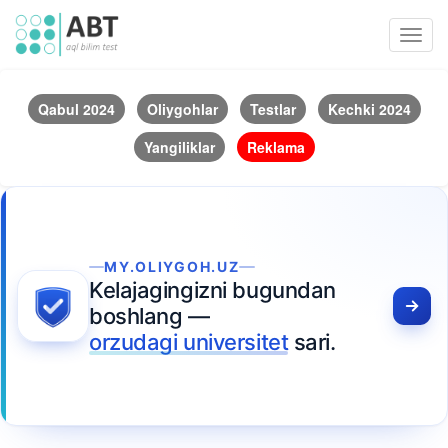
Toggl
navig
Qabul 2024
Oliygohlar
Testlar
Kechki 2024
Yangiliklar
Reklama
MY.OLIYGOH.UZ
Kelajagingizni bugundan
boshlang —
orzudagi universitet
sari.