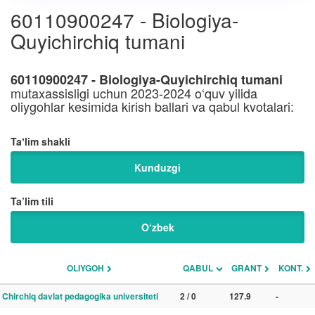
60110900247 - Biologiya-
Quyichirchiq tumani
60110900247 - Biologiya-Quyichirchiq tumani
mutaxassisligi uchun 2023-2024 o‘quv yilida
oliygohlar kesimida kirish ballari va qabul kvotalari:
Taʼlim shakli
Kunduzgi
Ta’lim tili
O‘zbek
OLIYGOH
QABUL
GRANT
KONT.
Chirchiq davlat pedagogika universiteti
2 / 0
127.9
-