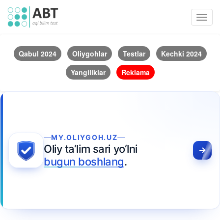
Toggl
navig
Qabul 2024
Oliygohlar
Testlar
Kechki 2024
Yangiliklar
Reklama
MY.OLIYGOH.UZ
Oliy ta‘lim sari yo‘lni
bugun boshlang
.