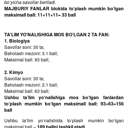
bo‘yicha savollar beriladi.
MAJBURIY FANLAR blokida to‘plash mumkin bo‘lgan
maksimall ball: 11+11+11= 33 ball
TA’LIM YO‘NALISHIGA MOS BO‘LGAN 2 TA FAN:
1. Biologiya
Savollar soni: 30 ta;
Baholash mezoni: 3.1 ball;
Maksimal ball: 93 ball;
2. Kimyo
Savollar soni: 30 ta;
Baholash mezoni: 2.1 ball;
Maksimal ball: 63 ball;
Ushbu ta’lim yo‘nalishiga mos bo‘lgan fanlardan
to‘plash mumkin bo‘lgan maksimall ball: 93+63=156
ball
Ushbu taʼlim yo‘nalishida to‘plash mumkin bo‘lgan
maksimal ball –
189 ballni tashkil etadi
.