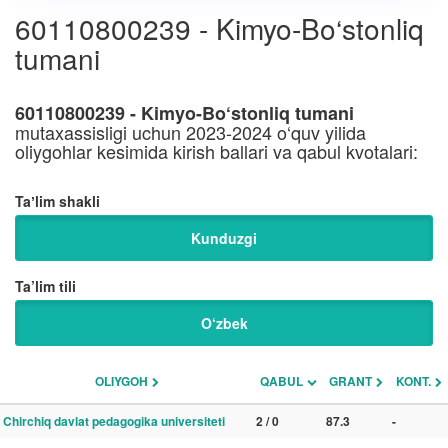
60110800239 - Kimyo-Bo‘stonliq
tumani
60110800239 - Kimyo-Bo‘stonliq tumani
mutaxassisligi uchun 2023-2024 o‘quv yilida
oliygohlar kesimida kirish ballari va qabul kvotalari:
Taʼlim shakli
Kunduzgi
Ta’lim tili
O‘zbek
OLIYGOH
QABUL
GRANT
KONT.
Chirchiq davlat pedagogika universiteti
2 / 0
87.3
-