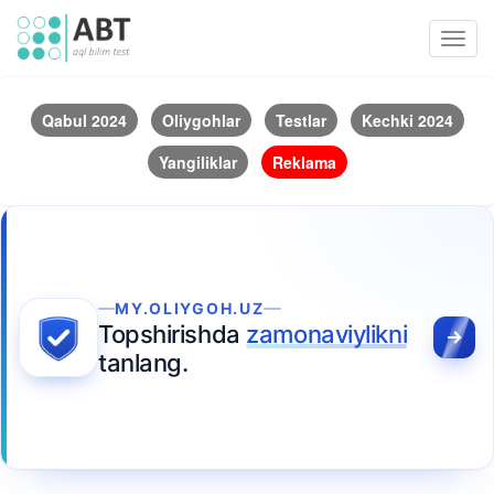
Toggl
navig
Qabul 2024
Oliygohlar
Testlar
Kechki 2024
Yangiliklar
Reklama
MY.OLIYGOH.UZ
Topshirishda
zamonaviylikni
tanlang.