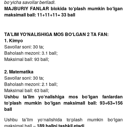
bo‘yicha savollar beriladi.
MAJBURIY FANLAR blokida to‘plash mumkin bo‘lgan
maksimall ball: 11+11+11= 33 ball
TA’LIM YO‘NALISHIGA MOS BO‘LGAN 2 TA FAN:
1. Kimyo
Savollar soni: 30 ta;
Baholash mezoni: 3.1 ball;
Maksimal ball: 93 ball;
2. Matematika
Savollar soni: 30 ta;
Baholash mezoni: 2.1 ball;
Maksimal ball: 63 ball;
Ushbu ta’lim yo‘nalishiga mos bo‘lgan fanlardan
to‘plash mumkin bo‘lgan maksimall ball: 93+63=156
ball
Ushbu taʼlim yo‘nalishida to‘plash mumkin bo‘lgan
maksimal ball –
189 ballni tashkil etadi
.