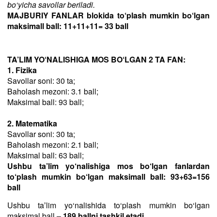
bo‘yicha savollar beriladi.
MAJBURIY FANLAR blokida to‘plash mumkin bo‘lgan
maksimall ball: 11+11+11= 33 ball
TA’LIM YO‘NALISHIGA MOS BO‘LGAN 2 TA FAN:
1. Fizika
Savollar soni: 30 ta;
Baholash mezoni: 3.1 ball;
Maksimal ball: 93 ball;
2. Matematika
Savollar soni: 30 ta;
Baholash mezoni: 2.1 ball;
Maksimal ball: 63 ball;
Ushbu ta’lim yo‘nalishiga mos bo‘lgan fanlardan
to‘plash mumkin bo‘lgan maksimall ball: 93+63=156
ball
Ushbu taʼlim yo‘nalishida to‘plash mumkin bo‘lgan
maksimal ball –
189 ballni tashkil etadi
.