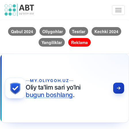
Toggl
navig
Qabul 2024
Oliygohlar
Testlar
Kechki 2024
Yangiliklar
Reklama
MY.OLIYGOH.UZ
Oliy ta‘lim sari yo‘lni
bugun boshlang
.