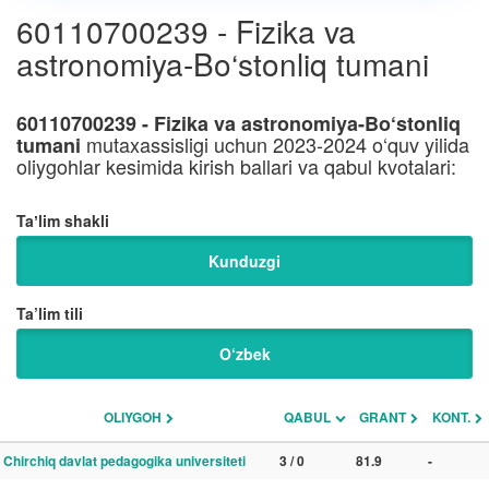
60110700239 - Fizika va
astronomiya-Bo‘stonliq tumani
60110700239 - Fizika va astronomiya-Bo‘stonliq
mutaxassisligi uchun 2023-2024 o‘quv yilida
tumani
oliygohlar kesimida kirish ballari va qabul kvotalari:
Taʼlim shakli
Kunduzgi
Ta’lim tili
O‘zbek
OLIYGOH
QABUL
GRANT
KONT.
Chirchiq davlat pedagogika universiteti
3 / 0
81.9
-