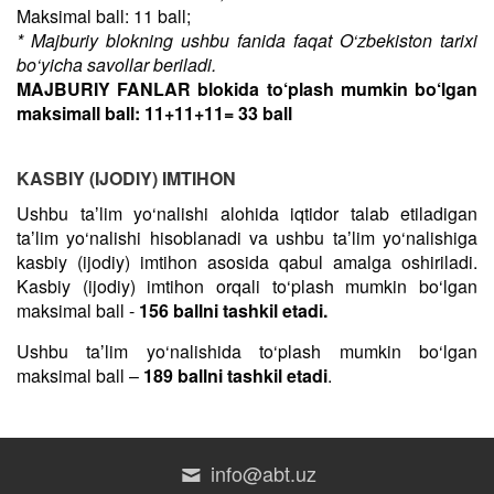
Maksimal ball: 11 ball;
* Majburiy blokning ushbu fanida faqat O‘zbekiston tarixi
bo‘yicha savollar beriladi.
MAJBURIY FANLAR blokida to‘plash mumkin bo‘lgan
maksimall ball: 11+11+11= 33 ball
KASBIY (IJODIY) IMTIHON
Ushbu taʼlim yo‘nalishi alohida iqtidor talab etiladigan
taʼlim yo‘nalishi hisoblanadi va ushbu taʼlim yo‘nalishiga
kasbiy (ijodiy) imtihon asosida qabul amalga oshiriladi.
Kasbiy (ijodiy) imtihon orqali to‘plash mumkin bo‘lgan
maksimal ball -
156 ballni tashkil etadi.
Ushbu taʼlim yo‘nalishida to‘plash mumkin bo‘lgan
maksimal ball –
189 ballni tashkil etadi
.
info@abt.uz