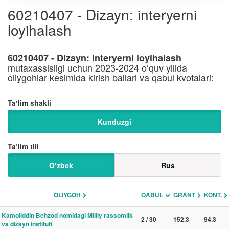
60210407 - Dizayn: interyerni
loyihalash
60210407 - Dizayn: interyerni loyihalash
mutaxassisligi uchun 2023-2024 o‘quv yilida
oliygohlar kesimida kirish ballari va qabul kvotalari:
Taʼlim shakli
Kunduzgi
Ta’lim tili
O‘zbek
Rus
OLIYGOH
QABUL
GRANT
KONT.
Kamoliddin Behzod nomidagi Milliy rassomlik
2 / 30
152.3
94.3
va dizayn instituti