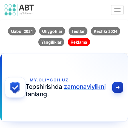
Toggl
navig
Qabul 2024
Oliygohlar
Testlar
Kechki 2024
Yangiliklar
Reklama
MY.OLIYGOH.UZ
Topshirishda
zamonaviylikni
tanlang.