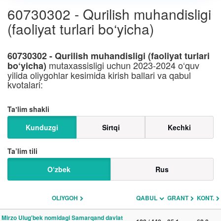
60730302 - Qurilish muhandisligi
(faoliyat turlari bo‘yicha)
60730302 - Qurilish muhandisligi (faoliyat turlari
mutaxassisligi uchun 2023-2024 o‘quv
bo‘yicha)
yilida oliygohlar kesimida kirish ballari va qabul
kvotalari:
Taʼlim shakli
Kunduzgi
Sirtqi
Kechki
Ta’lim tili
O‘zbek
Rus
OLIYGOH
QABUL
GRANT
KONT.
Mirzo Ulug'bek nomidagi Samarqand davlat