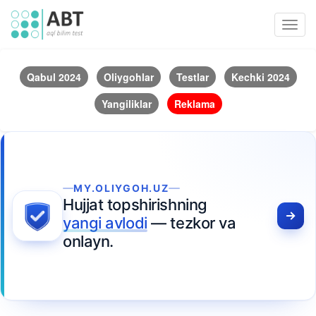
Toggl
navig
Qabul 2024
Oliygohlar
Testlar
Kechki 2024
Yangiliklar
Reklama
MY.OLIYGOH.UZ
Hujjat topshirishning
yangi avlodi
— tezkor va
onlayn.