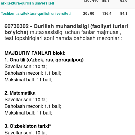
120 / 440
85.1
62.0
arxitektura-qurilish universiteti
Toshkent arxitektura-qurilish universiteti
20 / 60
136.4
84.1
60730302 - Qurilish muhandisligi (faoliyat turlari
mutaxassisligi uchun fanlar majmuasi,
bo‘yicha)
test topshiriqlari soni hamda baholash mezonlari:
MAJBURIY FANLAR bloki:
1. Ona tili (o‘zbek, rus, qoraqalpoq)
Savollar soni: 10 ta;
Baholash mezoni: 1.1 ball;
Maksimal ball: 11 ball;
2. Matematika
Savollar soni: 10 ta;
Baholash mezoni: 1.1 ball;
Maksimal ball: 11 ball;
3. O‘zbekiston tarixi*
Savollar soni: 10 ta;