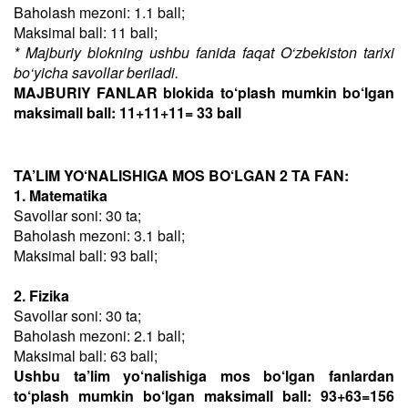
Baholash mezoni: 1.1 ball;
Maksimal ball: 11 ball;
* Majburiy blokning ushbu fanida faqat O‘zbekiston tarixi
bo‘yicha savollar beriladi.
MAJBURIY FANLAR blokida to‘plash mumkin bo‘lgan
maksimall ball: 11+11+11= 33 ball
TA’LIM YO‘NALISHIGA MOS BO‘LGAN 2 TA FAN:
1. Matematika
Savollar soni: 30 ta;
Baholash mezoni: 3.1 ball;
Maksimal ball: 93 ball;
2. Fizika
Savollar soni: 30 ta;
Baholash mezoni: 2.1 ball;
Maksimal ball: 63 ball;
Ushbu ta’lim yo‘nalishiga mos bo‘lgan fanlardan
to‘plash mumkin bo‘lgan maksimall ball: 93+63=156