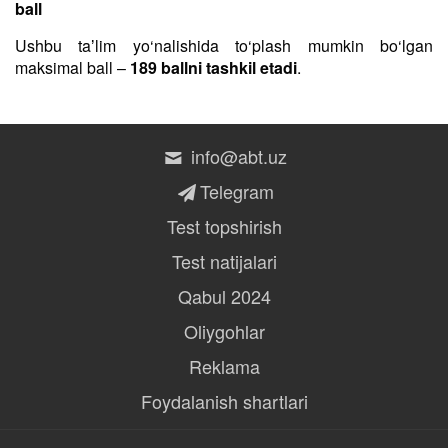
ball
Ushbu taʼlim yo‘nalishida to‘plash mumkin bo‘lgan
maksimal ball –
189 ballni tashkil etadi
.
info@abt.uz
Telegram
Test topshirish
Test natijalari
Qabul 2024
Oliygohlar
Reklama
Foydalanish shartlari