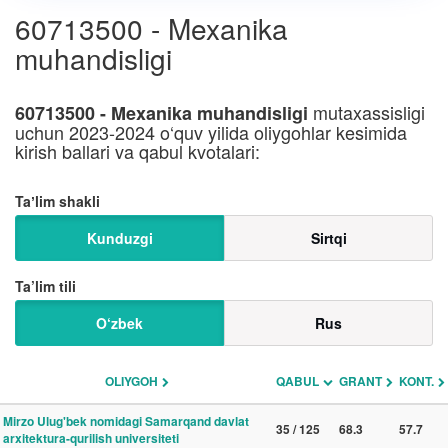
60713500 - Mexanika
muhandisligi
mutaxassisligi
60713500 - Mexanika muhandisligi
uchun 2023-2024 o‘quv yilida oliygohlar kesimida
kirish ballari va qabul kvotalari:
Taʼlim shakli
Kunduzgi
Sirtqi
Ta’lim tili
O‘zbek
Rus
OLIYGOH
QABUL
GRANT
KONT.
Mirzo Ulug'bek nomidagi Samarqand davlat
35 / 125
68.3
57.7
arxitektura-qurilish universiteti