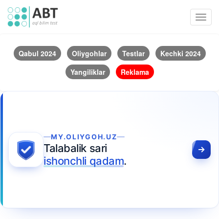
Toggl
navig
Qabul 2024
Oliygohlar
Testlar
Kechki 2024
Yangiliklar
Reklama
MY.OLIYGOH.UZ
Talabalik sari
ishonchli qadam
.