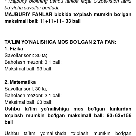
* Majburiy blokning ushbu fanida faqat O‘zbekiston tarixi
bo‘yicha savollar beriladi.
MAJBURIY FANLAR blokida to‘plash mumkin bo‘lgan
maksimall ball: 11+11+11= 33 ball
TA’LIM YO‘NALISHIGA MOS BO‘LGAN 2 TA FAN:
1. Fizika
Savollar soni: 30 ta;
Baholash mezoni: 3.1 ball;
Maksimal ball: 93 ball;
2. Matematika
Savollar soni: 30 ta;
Baholash mezoni: 2.1 ball;
Maksimal ball: 63 ball;
Ushbu ta’lim yo‘nalishiga mos bo‘lgan fanlardan
to‘plash mumkin bo‘lgan maksimall ball: 93+63=156
ball
Ushbu taʼlim yo‘nalishida to‘plash mumkin bo‘lgan